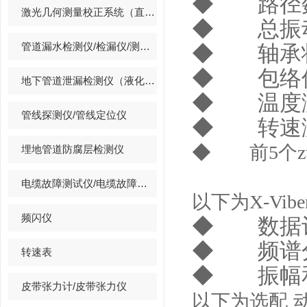
◆ 路径
激光几何测量校正系统（直线度/平面度/垂直度/孔同心度）
◆ 总振
管道漏水检测仪/检漏仪/测漏仪/漏水探测仪
◆ 轴承
◆ 包络
地下管道泄漏检测仪（液化石油气,天然气,煤气）
◆ 温度
管线探测仪/管线定位仪
◆ 转速测
◆ 前
5
个
埋地管道防腐层检测仪
电缆故障测试仪/电缆故障定位仪
以下为
X-Vibe
频闪仪
◆ 数据
◆ 频谱
转速表
◆ 振幅
皮带张力计/皮带张力仪
以下为选配