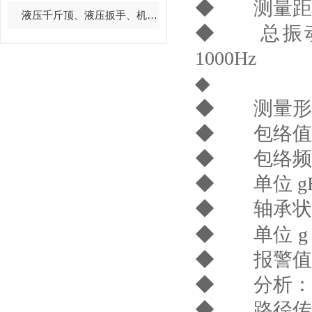
◆ 测量距
液压千斤顶、液压扳手、机修工具系列
◆ 总振
1000Hz
◆
◆ 测量形
◆ 包络值
◆ 包络频
◆ 单位
g
◆ 轴承状
◆ 单位
g
◆ 报警值
◆ 分析：
◆ 路径传