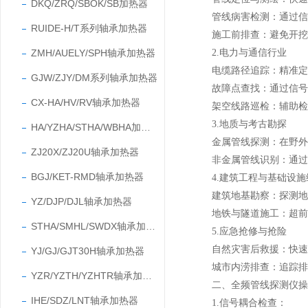
DKQ/ZRQ/SBOK/SB加热器
管线病害检测：通过信号
RUIDE-H/T系列轴承加热器
施工前排查：避免开挖作
ZMH/AUELY/SPH轴承加热器
2.电力与通信行业
电缆路径追踪：精准定位
GJW/ZJY/DM系列轴承加热器
故障点查找：通过信号衰
CX-HA/HV/RV轴承加热器
架空线路巡检：辅助检测
3.地质与考古勘探
HA/YZHA/STHA/WBHA加热器
金属管线探测：在野外或
ZJ20X/ZJ20U轴承加热器
非金属管线识别：通过多
BGJ/KET-RMD轴承加热器
4.建筑工程与基础设施
建筑地基勘察：探测地下
YZ/DJP/DJL轴承加热器
地铁与隧道施工：超前探
STHA/SMHL/SWDX轴承加热器
5.应急抢修与抢险
自然灾害后救援：快速定
YJ/GJ/GJT30H轴承加热器
城市内涝排查：追踪排水
YZR/YZTH/YZHTR轴承加热器
二、全频管线探测仪操
IHE/SDZ/LNT轴承加热器
1.信号耦合检查：