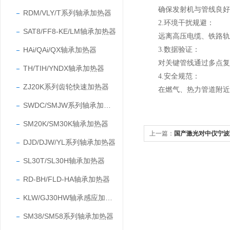
确保发射机与管线良好接
RDM/VLY/T系列轴承加热器
2.环境干扰规避：
SAT8/FF8-KE/LM轴承加热器
远离高压电缆、铁路轨道
HAi/QAi/QX轴承加热器
3.数据验证：
对关键管线通过多点复测
TH/TIH/YNDX轴承加热器
4.安全规范：
ZJ20K系列齿轮快速加热器
在燃气、热力管道附近作
SWDC/SMJW系列轴承加热器
SM20K/SM30K轴承加热器
上一篇：
国产激光对中仪宁波瑞德
DJD/DJW/YL系列轴承加热器
品资料操作原理介绍
SL30T/SL30H轴承加热器
RD-BH/FLD-HA轴承加热器
KLW/GJ30HW轴承感应加热器
SM38/SM58系列轴承加热器