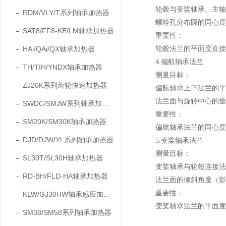
轮毂与变桨轴承、主轴连
RDM/VLY/T系列轴承加热器
螺栓孔分布圆的同心度
SAT8/FF8-KE/LM轴承加热器
重要性：
HAi/QAi/QX轴承加热器
轮毂法兰的平面度直接决
4.偏航轴承法兰
TH/TIH/YNDX轴承加热器
测量目标：
ZJ20K系列齿轮快速加热器
偏航轴承上下法兰的平行
法兰面与旋转中心的垂直
SWDC/SMJW系列轴承加热器
重要性：
SM20K/SM30K轴承加热器
偏航轴承法兰的同心度误
DJD/DJW/YL系列轴承加热器
5.变桨轴承法兰
测量目标：
SL30T/SL30H轴承加热器
变桨轴承与轮毂连接法兰
RD-BH/FLD-HA轴承加热器
法兰面的倾斜角度（影
重要性：
KLW/GJ30HW轴承感应加热器
变桨轴承法兰的平面度误
SM38/SM58系列轴承加热器