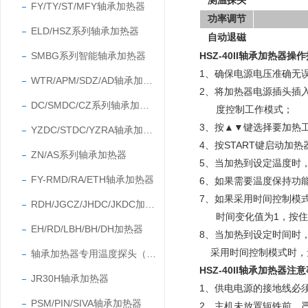
测温探头
FY/TY/ST/MFY轴承加热器
功率调节
ELD/HSZ系列轴承加热器
自动退磁
SMBG系列智能轴承加热器
HSZ-40II
轴承加热器
操作
1、确保电源电压准确无
WTR/APM/SDZ/AD轴承加热器
2、将加热器电源插头插
DC/SMDC/CZ系列轴承加热器
度控制工作模式；
3、按▲▼键选择要加热
YZDC/STDC/YZRA轴承加热器
4、按START键启动加
ZN/AS系列轴承加热器
5、当加热到设定温度时
FY-RMD/RA/ETH轴承加热器
6、如果需要温度保持功
7、如果采用时间控制模
RDH/JGCZ/JHDC/JKDC加热器
时间变化值为1，按住
EH/RD/LBH/BH/DH加热器
8、当加热到设定时间时
采用时间控制模式时，无
轴承加热器专用温度探头（温度传感器）
HSZ-40II轴承加热器注
JR30H轴承加热器
1、供电电源的接地线必
PSM/PIN/SIVA轴承加热器
2、主机未放置轭铁前，