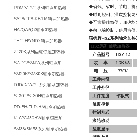
◆省钱、省时、节电、提
RDM/VLY/T系列轴承加热器
◆时间控制、温度控制两
SAT8/FF8-KE/LM轴承加热器
◆可靠操作简便，加热均
HAi/QAi/QX轴承加热器
◆微电脑控制，使用方便
瑞德牌HSZ
系列轴承加热
TH/TIH/YNDX轴承加热器
HSZ系列轴承加热器
ZJ20K系列齿轮快速加热器
产品型号
HSZ-12
SWDC/SMJW系列轴承加热器
功
率
1.3KVA
电
压
220V
SM20K/SM30K轴承加热器
工件内径
-
DJD/DJW/YL系列轴承加热器
工件外径
-
SL30T/SL30H轴承加热器
工件宽度
平板式
温度控制
RD-BH/FLD-HA轴承加热器
控制方式
KLW/GJ30HW轴承感应加热器
滚轮移动
SM38/SM58系列轴承加热器
温度显示