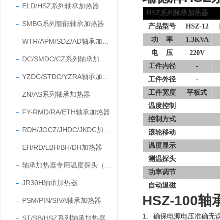
ELD/HSZ系列轴承加热器
HSZ系列轴承加热器
SMBG系列智能轴承加热器
产品型号
HSZ-12
功
率
1.3KVA
WTR/APM/SDZ/AD轴承加热器
电
压
220V
DC/SMDC/CZ系列轴承加热器
工件内径
-
YZDC/STDC/YZRA轴承加热器
工件外径
-
工件宽度
平板式
ZN/AS系列轴承加热器
温度控制
FY-RMD/RA/ETH轴承加热器
控制方式
RDH/JGCZ/JHDC/JKDC加热器
滚轮移动
温度显示
EH/RD/LBH/BH/DH加热器
测温探头
轴承加热器专用温度探头（温度传感器）
功率调节
JR30H轴承加热器
自动退磁
HSZ-100
轴
PSM/PIN/SIVA轴承加热器
1、确保电源电压准确无
ST/SB/HSZ系列轴承加热器