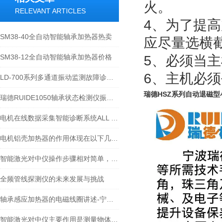
火。
RELEVANT ARTICLES
4、为了提
SM38-40全自动智能轴承加热器热卖
应尽量选横
SM38-12全自动智能轴承加热器价格
5、必须当
6、
主机必须
LD-700系列多通道振动监测故障诊断系统-宁波瑞德.doc
瑞德HSZ系列自动退磁
瑞德RUIDE1050轴承状态检测仪振动频滤波方法对轴承运行状态检测分析评价
电机在线数据采集智能诊断系统ALL TEST PRO ONLINE-III 技术原理
电机铝壳加热器的作用体现在以下几个方面
智能激光对中仪操作步骤相对简单，一般包括以下几个步骤
全频管线探测仪的未来发展与挑战
轴承感应加热器的电磁线圈讲述-宁波瑞德
智能激光对中仪主要作用是测量物体之间的距离和角度