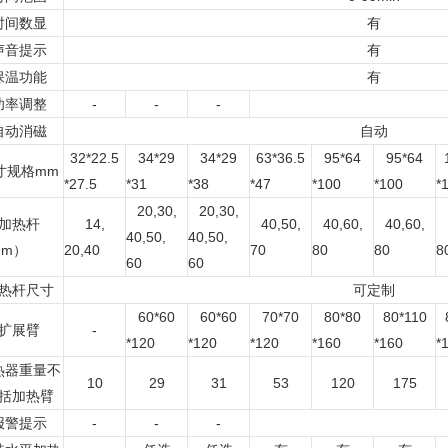
时间数显
有
声音提示
有
保温功能
有
功率调整
-
-
-
自动消磁
自动
32*22.5
34*29
34*29
63*36.5
95*64
95*64
寸规格mm
*27.5
*31
*38
*47
*100
*100
*
20,30,
20,30,
加热杆
14,
40,50,
40,60,
40,60,
40,50,
40,50,
mm）
20,40
70
80
80
8
60
60
热杆尺寸
可定制
60*60
60*60
70*70
80*80
80*110
扩展臂
-
*120
*120
*120
*160
*160
*
热器重量不
10
29
31
53
120
175
括加热臂
报警提示
-
-
-