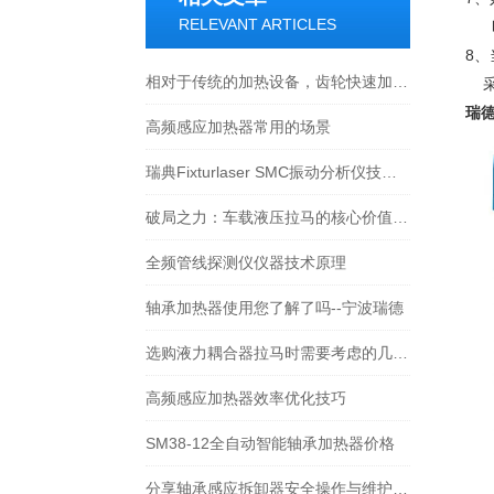
RELEVANT ARTICLES
8
相对于传统的加热设备，齿轮快速加热器具有以下优点
采
瑞德
高频感应加热器常用的场景
瑞典Fixturlaser SMC振动分析仪技术介绍
破局之力：车载液压拉马的核心价值与应用图景
全频管线探测仪仪器技术原理
轴承加热器使用您了解了吗--宁波瑞德
选购液力耦合器拉马时需要考虑的几个关键因素
高频感应加热器效率优化技巧
SM38-12全自动智能轴承加热器价格
分享轴承感应拆卸器安全操作与维护注意事项