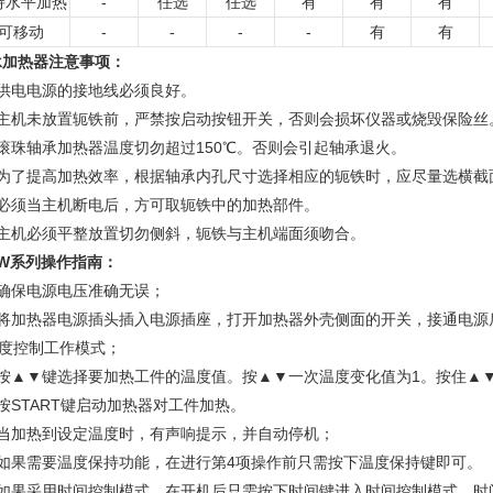
持水平加热
-
任选
任选
有
有
有
可移动
-
-
-
-
有
有
承加热器注意事项
：
、供电电源的接地线必须良好。
、主机未放置轭铁前，严禁按启动按钮开关，否则会损坏仪器或烧毁保险丝
、滚珠轴承加热器温度切勿超过150℃。否则会引起轴承退火。
、为了提高加热效率，根据轴承内孔尺寸选择相应的轭铁时，应尽量选横截
、必须当主机断电后，方可取轭铁中的加热部件。
主机必须平整放置切勿侧斜，轭铁与主机端面须吻合。
LW系列
操作指南
：
、确保电源电压准确无误；
、将加热器电源插头插入电源插座，打开加热器外壳侧面的开关，接通电源
度控制工作模式；
、按▲▼键选择要加热工件的温度值。按▲▼一次温度变化值为1。按住▲
按START键启动加热器对工件加热。
、当加热到设定温度时，有声响提示，并自动停机；
、如果需要温度保持功能，在进行第4项操作前只需按下温度保持键即可。
、如果采用时间控制模式，在开机后只需按下时间键进入时间控制模式。时间