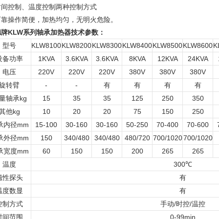
时间控制、温度控制两种控制方式
可靠操作简便，加热均匀，无明火危险
。
德牌KLW系列轴承加热器技术参数
：
型号
KLW8100
KLW8200
KLW8300
KLW8400
KLW8500
KLW8600
K
设备功率
1KVA
3.6KVA
3.6KVA
8KVA
12KVA
24KVA
电压
220V
220V
220V
380V
380V
380V
旋转臂
-
-
有
有
有
有
量轴承kg
15
35
35
125
250
350
其他kg
10
20
20
75
150
250
承内径mm
15-100
30-160
30-160
50-250
70-400
70-600
承外径mm
150
340/480
340/480
480/720
700/1020
700/1020
承宽度mm
60
150
150
200
265
265
温度
300℃
磁性探头
有
温度数显
有
控制方式
手动/时控/温控
时间范围
0-99min