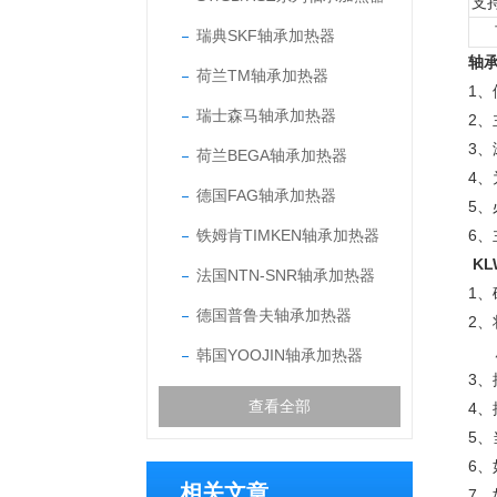
支
瑞典SKF轴承加热器
轴
荷兰TM轴承加热器
1
瑞士森马轴承加热器
2
3
荷兰BEGA轴承加热器
4
德国FAG轴承加热器
5
铁姆肯TIMKEN轴承加热器
6、
K
法国NTN-SNR轴承加热器
1
德国普鲁夫轴承加热器
2
韩国YOOJIN轴承加热器
3
查看全部
4、
5
6
相关文章
7