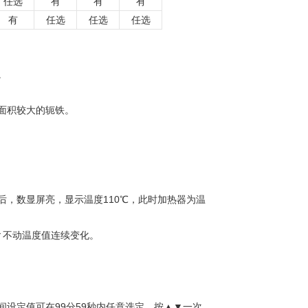
任选
有
有
有
有
任选
任选
任选
。
面积较大的轭铁。
后，数显屏亮，显示温度110℃，此时加热器为温
▼不动温度值连续变化。
设定值可在99分59秒内任意选定。按▲▼一次