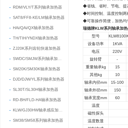
◆省钱、省时、节电、提
RDM/VLY/T系列轴承加热器
◆时间控制、温度控制两
SAT8/FF8-KE/LM轴承加热器
◆可靠操作简便，加热均
HAi/QAi/QX轴承加热器
瑞德牌KLW系列轴承加
型号
KLW8100
TH/TIH/YNDX轴承加热器
设备功率
1KVA
ZJ20K系列齿轮快速加热器
电压
220V
SWDC/SMJW系列轴承加热器
旋转臂
-
重量轴承kg
15
SM20K/SM30K轴承加热器
其他kg
10
DJD/DJW/YL系列轴承加热器
轴承内径mm
15-100
SL30T/SL30H轴承加热器
轴承外径mm
150
轴承宽度mm
60
RD-BH/FLD-HA轴承加热器
温度
KLW/GJ30HW轴承感应加热器
磁性探头
SM38/SM58系列轴承加热器
温度数显