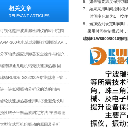
6、如果需要温度保持功
相关文章
7、如果采用时间控制模
RELEVANT ARTICLES
时间变化值为1，按住
8、当加热到设定时间时
可视化超声波泄漏检测仪的应用范围
采用时间控制模式时，无
瑞德KLW8900/8010
APM-300充电笔式测振仪/测振笔APM-300技术资料
分享轴承感应拆卸器安全操作与维护注意事项
瑞德牌通孔电机铝壳快速加热器 固定立柱式铝壳加热器 HLD-90型（定制）
瑞德RUIDE-GX8200A专业型地下管线探测仪产品及技术原理介绍
讲一讲低频振动分析仪的选购指南
齿轮快速加热器使用时尽量避免长时间连续运行
挠性转子平衡品质测定方法-宁波瑞德
大型立式泵机组振动的原因及分析