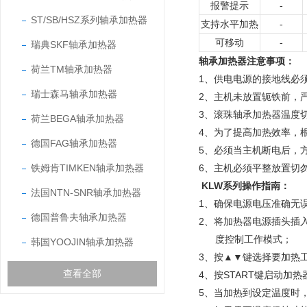
报警提示
-
ST/SB/HSZ系列轴承加热器
支持水平加热
-
可移动
-
瑞典SKF轴承加热器
轴承加热器注意事项
：
荷兰TM轴承加热器
1、供电电源的接地线必
瑞士森马轴承加热器
2、主机未放置轭铁前，
3、滚珠轴承加热器温度切
荷兰BEGA轴承加热器
4、为了提高加热效率，
德国FAG轴承加热器
5、必须当主机断电后，
铁姆肯TIMKEN轴承加热器
6、
主机必须平整放置切
KLW系列
操作指南
：
法国NTN-SNR轴承加热器
1、确保电源电压准确无
德国普鲁夫轴承加热器
2、将加热器电源插头插
度控制工作模式；
韩国YOOJIN轴承加热器
3、按▲▼键选择要加热
查看全部
4、按START键启动加
5、当加热到设定温度时