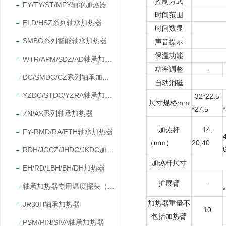
控制方式
FY/TY/ST/MFY轴承加热器
时间范围
ELD/HSZ系列轴承加热器
时间数显
SMBG系列智能轴承加热器
声音提示
保温功能
WTR/APM/SDZ/AD轴承加热器
功率调整
-
DC/SMDC/CZ系列轴承加热器
自动消磁
YZDC/STDC/YZRA轴承加热器
32*22.5
尺寸规格mm
*27.5
ZN/AS系列轴承加热器
加热杆
14,
FY-RMD/RA/ETH轴承加热器
（mm）
20,40
RDH/JGCZ/JHDC/JKDC加热器
加热杆尺寸
EH/RD/LBH/BH/DH加热器
扩展臂
-
轴承加热器专用温度探头（温度传感器）
加热器重量不
JR30H轴承加热器
10
包括加热臂
PSM/PIN/SIVA轴承加热器