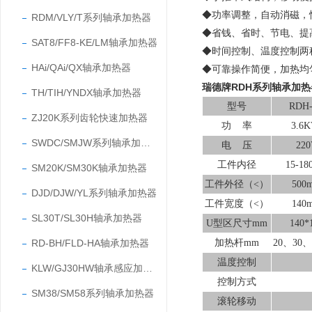
◆功率调整，自动消磁，
RDM/VLY/T系列轴承加热器
◆省钱、省时、节电、提
SAT8/FF8-KE/LM轴承加热器
◆时间控制、温度控制两
HAi/QAi/QX轴承加热器
◆可靠操作简便，加热均
瑞德牌RDH系列轴承加
TH/TIH/YNDX轴承加热器
型号
RDH-
ZJ20K系列齿轮快速加热器
功
率
3.6
SWDC/SMJW系列轴承加热器
电
压
22
工件内径
15-1
SM20K/SM30K轴承加热器
工件外径（
<）
500
DJD/DJW/YL系列轴承加热器
工件宽度（
<）
140
SL30T/SL30H轴承加热器
U型区尺寸mm
140*
RD-BH/FLD-HA轴承加热器
加热杆
mm
20、30、
温度控制
KLW/GJ30HW轴承感应加热器
控制方式
SM38/SM58系列轴承加热器
滚轮移动