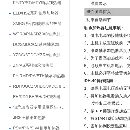
FY/TY/ST/MFY轴承加热器
温度显示
磁性测温探头
ELD/HSZ系列轴承加热器
功率自动调节
SMBG系列智能轴承加热器
轴承加热器注意事项
：
WTR/APM/SDZ/AD轴承加热器
1、供电电源的接地线必
2、主机未放置轭铁前，
DC/SMDC/CZ系列轴承加热器
3、滚珠轴承加热器温度切
YZDC/STDC/YZRA轴承加热器
4、为了提高加热效率，
ZN/AS系列轴承加热器
5、必须当主机断电后，
6、
主机必须平整放置切
FY-RMD/RA/ETH轴承加热器
RDH-40
操作指南
：
RDH/JGCZ/JHDC/JKDC加热器
1、确保电源电压准确无
2、将加热器电源插头插
EH/RD/LBH/BH/DH加热器
度控制工作模式；
轴承加热器专用温度探头（温度传感器）
3、按▲▼键选择要加热
JR30H轴承加热器
4、按START键启动加
5、当加热到设定温度时
PSM/PIN/SIVA轴承加热器