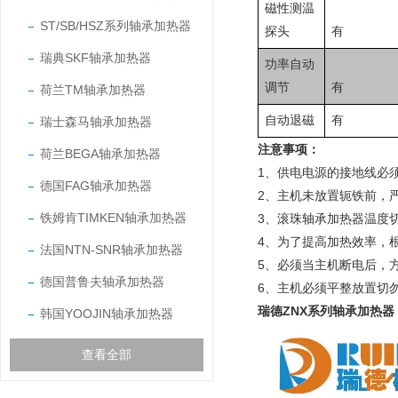
磁性测温
ST/SB/HSZ系列轴承加热器
探头
有
瑞典SKF轴承加热器
功率自动
调节
有
荷兰TM轴承加热器
自动退磁
有
瑞士森马轴承加热器
注意事项：
荷兰BEGA轴承加热器
1、供电电源的接地线必
德国FAG轴承加热器
2、主机未放置轭铁前，
铁姆肯TIMKEN轴承加热器
3、滚珠轴承加热器温度切
4、为了提高加热效率，
法国NTN-SNR轴承加热器
5、
必须当主机断电后，
德国普鲁夫轴承加热器
6、
主机必须平整放置切
瑞德ZNX系列轴承加热器
韩国YOOJIN轴承加热器
查看全部