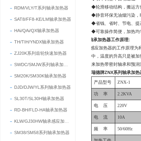
◆
轮滑移动结构，搬运方
RDM/VLY/T系列轴承加热器
◆静音环保无油烟污染，
SAT8/FF8-KE/LM轴承加热器
◆省钱、省时、节电、提
HAi/QAi/QX轴承加热器
◆可靠操作简便，加热均
轴承加热器工作原理:
TH/TIH/YNDX轴承加热器
感应加热器
的工作原理为
ZJ20K系列齿轮快速加热器
中，温度的升高只是被加
来加热带密封轴承和预润
SWDC/SMJW系列轴承加热器
瑞德牌
ZNX系列轴承加
SM20K/SM30K轴承加热器
产品型号
ZNX-1
DJD/DJW/YL系列轴承加热器
功 率
2.2KVA
SL30T/SL30H轴承加热器
电 压
220V
RD-BH/FLD-HA轴承加热器
电 流
10A
KLW/GJ30HW轴承感应加热器
频 率
50/60Hz
SM38/SM58系列轴承加热器
加热工件