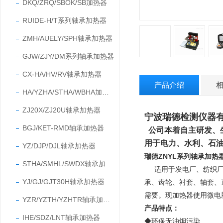
DKQ/ZRQ/SBOK/SB加热器
RUIDE-H/T系列轴承加热器
ZMH/AUELY/SPH轴承加热器
GJW/ZJY/DM系列轴承加热器
CX-HA/HV/RV轴承加热器
产品介绍
HA/YZHA/STHA/WBHA加热器
ZJ20X/ZJ20U轴承加热器
宁波瑞德检测仪
BGJ/KET-RMD轴承加热器
公司本着自主研发、
用于电力、水利、石
YZ/DJP/DJL轴承加热器
瑞德ZNYL系列轴承加热
STHA/SMHL/SWDX轴承加热器
适用于发电厂、纺织
YJ/GJ/GJT30H轴承加热器
承、齿轮、衬套、轴套、
需要。
现加热器使用微电
YZR/YZTH/YZHTR轴承加热器
产品特点：
IHE/SDZ/LNT轴承加热器
◆
环保无油烟污染