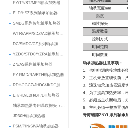
轴承外径
mm
FY/TY/ST/MFY轴承加热器
轴承宽度mm
ELD/HSZ系列轴承加热器
温度
SMBG系列智能轴承加热器
磁性探头
温度数显
WTR/APM/SDZ/AD轴承加热器
控制方式
DC/SMDC/CZ系列轴承加热器
时间范围
YZDC/STDC/YZRA轴承加热器
时间数显
轴承加热器注意事项
：
ZN/AS系列轴承加热器
1、供电电源的接地线必
FY-RMD/RA/ETH轴承加热器
2、主机未放置轭铁前，
RDH/JGCZ/JHDC/JKDC加热器
3、滚珠轴承加热器温度切
4、为了提高加热效率，
EH/RD/LBH/BH/DH加热器
5、
必须当主机断电后，
轴承加热器专用温度探头（温度传感器）
6、
主机必须平整放置切
青海瑞德ZNYL系列轴承
JR30H轴承加热器
PSM/PIN/SIVA轴承加热器