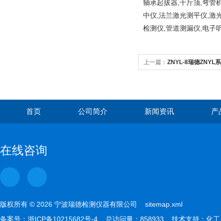
轴承起拔器,千斤顶,弯管
中仪,法兰激光测平仪,激
检测仪,管道测漏仪,电子
上一篇：
ZNYL-8瑞德ZNY
式
首页
公司简介
新闻资讯
产
在线咨询
版权所有 © 2026 宁波瑞德检测仪器有限公司
sitemap.xml
备案号：
浙ICP备10215682号-4
总访问量：858933 技术支持：
化工