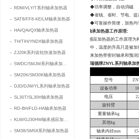
◆
功率调整，自动消磁
RDM/VLY/T系列轴承加热器
◆省钱、省时、节电、提
SAT8/FF8-KE/LM轴承加热器
◆可靠操作简便，加热均
HAi/QAi/QX轴承加热器
轴承加热器工作原理:
感应加热器
的工作原理为
TH/TIH/YNDX轴承加热器
中，温度的升高只是被加
ZJ20K系列齿轮快速加热器
来加热带密封轴承和预润
瑞德牌
ZNYL系列轴承加
SWDC/SMJW系列轴承加热器
SM20K/SM30K轴承加热器
型号
ZN
DJD/DJW/YL系列轴承加热器
设备功率
1
电压
2
SL30T/SL30H轴承加热器
旋转臂
RD-BH/FLD-HA轴承加热器
重量轴承kg
KLW/GJ30HW轴承感应加热器
其他
kg
SM38/SM58系列轴承加热器
轴承内径
mm
15