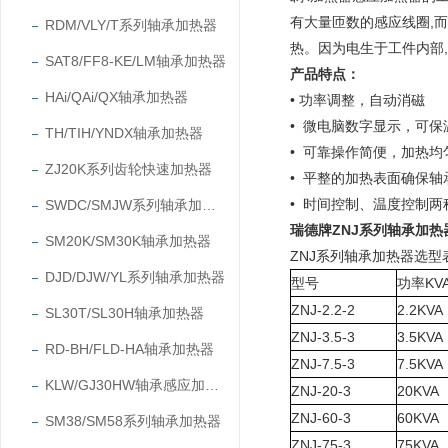
有大量匝数的感应线圈,
RDM/VLY/T系列轴承加热器
热。因为电生于工件内部
SAT8/FF8-KE/LM轴承加热器
产品特点：
HAi/QAi/QX轴承加热器
•
功率调整，自动消磁
•
微电脑数字显示，可保
TH/TIH/YNDX轴承加热器
•
可靠操作简便，加热均
ZJ20K系列齿轮快速加热器
•
平整的加热表面确保轴
• 时间控制、温度控制两
SWDC/SMJW系列轴承加热器
瑞德牌
ZNJ系列轴承加
SM20K/SM30K轴承加热器
ZNJ系列轴承加热器选型
DJD/DJW/YL系列轴承加热器
型号
功率KV
Z
N
J-2.2-2
2.2KVA
SL30T/SL30H轴承加热器
ZNJ-3.5-3
3.5KVA
RD-BH/FLD-HA轴承加热器
ZNJ-7.5-3
7.5KVA
KLW/GJ30HW轴承感应加热器
ZNJ-20-3
20KVA
ZNJ-60-3
60KVA
SM38/SM58系列轴承加热器
ZNJ-75-3
75KVA