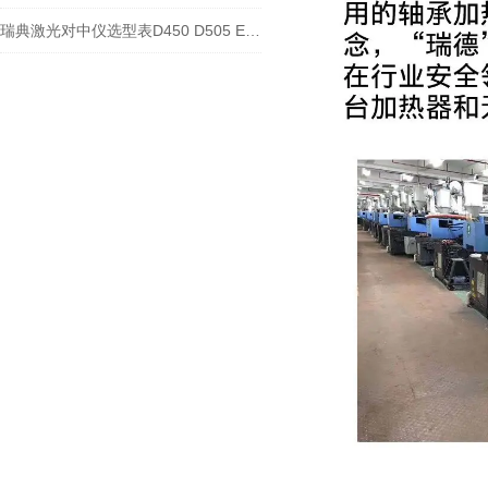
瑞典激光对中仪选型表D450 D505 E530 E705 E710