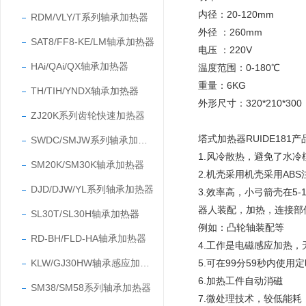
内径
：
20-120mm
RDM/VLY/T系列轴承加热器
外径
：
260mm
SAT8/FF8-KE/LM轴承加热器
电压
：
220V
HAi/QAi/QX轴承加热器
温度范围：0-180℃
重量
：
6KG
TH/TIH/YNDX轴承加热器
外形尺寸
：
320*210*300
ZJ20K系列齿轮快速加热器
塔式加热器
RUIDE181
产
SWDC/SMJW系列轴承加热器
1.
风冷散热，避免了水冷
SM20K/SM30K轴承加热器
2.
机壳采用机壳采用AB
DJD/DJW/YL系列轴承加热器
3.效率高，小弓箭壳在5
器人装配，加热，连接部
SL30T/SL30H轴承加热器
例如：凸轮轴装配等
RD-BH/FLD-HA轴承加热器
4.工作是电磁感应加热，
KLW/GJ30HW轴承感应加热器
5.可在99分59秒内使用
6.加热工件自动消磁
SM38/SM58系列轴承加热器
7.微处理技术，较低能