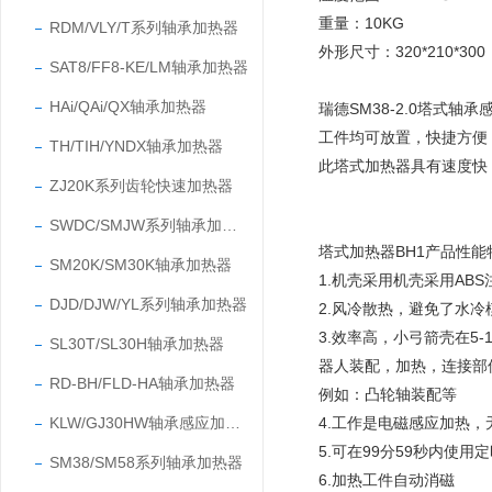
重量
：
10KG
RDM/VLY/T系列轴承加热器
外形尺寸
：
320*210*300
SAT8/FF8-KE/LM轴承加热器
HAi/QAi/QX轴承加热器
瑞德SM38-2.0塔式轴
工件均可放置，快捷方便
TH/TIH/YNDX轴承加热器
此塔式加热器具有速度快
ZJ20K系列齿轮快速加热器
SWDC/SMJW系列轴承加热器
塔式加热器BH1
产品性能特
SM20K/SM30K轴承加热器
1.机壳采用机壳采用AB
DJD/DJW/YL系列轴承加热器
2.风冷散热，避免了水
3.效率高，小弓箭壳在5
SL30T/SL30H轴承加热器
器人装配，加热，连接部
RD-BH/FLD-HA轴承加热器
例如：凸轮轴装配等
KLW/GJ30HW轴承感应加热器
4.工作是电磁感应加热，
5.可在99分59秒内使用
SM38/SM58系列轴承加热器
6.加热工件自动消磁