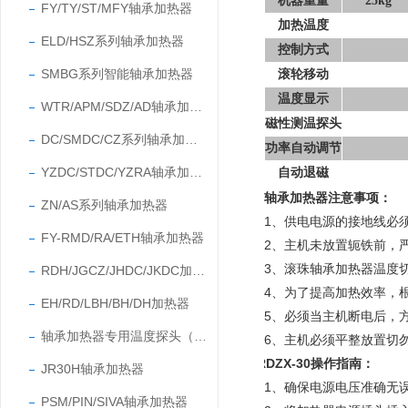
机器重量
25kg
FY/TY/ST/MFY轴承加热器
加热温度
ELD/HSZ系列轴承加热器
控制方式
SMBG系列智能轴承加热器
滚轮移动
温度显示
WTR/APM/SDZ/AD轴承加热器
磁性测温探头
DC/SMDC/CZ系列轴承加热器
功率自动调节
YZDC/STDC/YZRA轴承加热器
自动退磁
轴承加热器注意事项
：
ZN/AS系列轴承加热器
1、供电电源的接地线必
FY-RMD/RA/ETH轴承加热器
2、主机未放置轭铁前，
3、滚珠轴承加热器温度切
RDH/JGCZ/JHDC/JKDC加热器
4、为了提高加热效率，
EH/RD/LBH/BH/DH加热器
5、必须当主机断电后，
轴承加热器专用温度探头（温度传感器）
6、
主机必须平整放置切
RDZX-30
操作指南
：
JR30H轴承加热器
1、确保电源电压准确无
PSM/PIN/SIVA轴承加热器