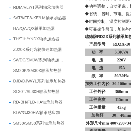
◆功率调整，自动消磁，
RDM/VLY/T系列轴承加热器
◆省钱、省时、节电、提
SAT8/FF8-KE/LM轴承加热器
◆时间控制、温度控制两
HAi/QAi/QX轴承加热器
◆可靠操作简便，加热均
瑞德牌RDZX系列轴承加
TH/TIH/YNDX轴承加热器
产品型号
RDZX-10
ZJ20K系列齿轮快速加热器
功
率
3.3KVA
SWDC/SMJW系列轴承加热器
电
压
220V
电
流
15A
SM20K/SM30K轴承加热器
频
率
50/60Hz
DJD/DJW/YL系列轴承加热器
加热工件内径
30-100mm
SL30T/SL30H轴承加热器
工件外径
360mm
工件宽度
115mm
RD-BH/FLD-HA轴承加热器
工件重量
45kg
KLW/GJ30HW轴承感应加热器
加热杆
30
、
40m
SM38/SM58系列轴承加热器
外形尺寸
mm
400×290×34