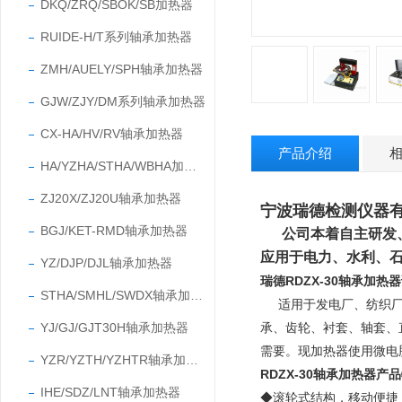
DKQ/ZRQ/SBOK/SB加热器
RUIDE-H/T系列轴承加热器
ZMH/AUELY/SPH轴承加热器
GJW/ZJY/DM系列轴承加热器
CX-HA/HV/RV轴承加热器
产品介绍
HA/YZHA/STHA/WBHA加热器
ZJ20X/ZJ20U轴承加热器
宁波瑞德检测仪器有
BGJ/KET-RMD轴承加热器
公司本着自主研发
应用于电力、水利、
YZ/DJP/DJL轴承加热器
瑞德RDZX-30轴承加热
STHA/SMHL/SWDX轴承加热器
适用于发电厂、纺织
YJ/GJ/GJT30H轴承加热器
承、齿轮、衬套、轴套、
需要。
现加热器使用微电
YZR/YZTH/YZHTR轴承加热器
RDZX-30轴承加热器产
IHE/SDZ/LNT轴承加热器
◆滚轮式
结构，移动便捷