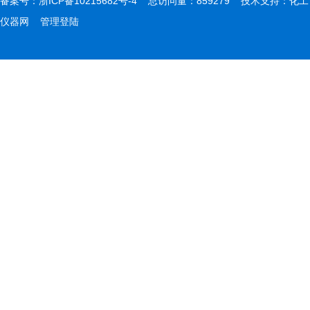
备案号：
浙ICP备10215682号-4
总访问量：859279 技术支持：
化工
仪器网
管理登陆