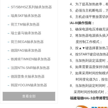
4、为了提高加热效率，
ST/SB/HSZ系列轴承加热器
5、必须当主机断电后，
瑞典SKF轴承加热器
6、
主机必须平整放置切
HAi-III
操作指南
：
荷兰TM轴承加热器
1、确保电源电压准确无
瑞士森马轴承加热器
2、将加热器电源插头插
荷兰BEGA轴承加热器
度控制工作模式；
3、按▲▼键选择要加热
德国FAG轴承加热器
4、按START键启动加
铁姆肯TIMKEN轴承加热器
5、当加热到设定温度时
6、如果需要温度保持功
法国NTN-SNR轴承加热器
7、如果采用时间控制模
德国普鲁夫轴承加热器
时间变化值为1，按住
韩国YOOJIN轴承加热器
8、当加热到设定时间时
采用时间控制模式时，无
查看全部
福建瑞德HAi-3自带摇