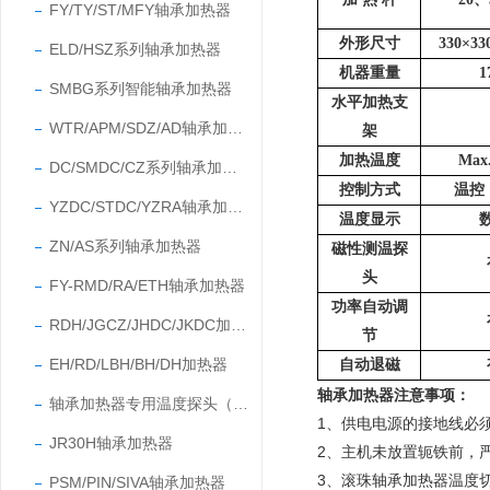
FY/TY/ST/MFY轴承加热器
外形尺寸
330×3
ELD/HSZ系列轴承加热器
机器重量
1
SMBG系列智能轴承加热器
水平加热支
WTR/APM/SDZ/AD轴承加热器
架
加热温度
Max
DC/SMDC/CZ系列轴承加热器
控制方式
温控
YZDC/STDC/YZRA轴承加热器
温度显示
ZN/AS系列轴承加热器
磁性测温探
头
FY-RMD/RA/ETH轴承加热器
功率自动调
RDH/JGCZ/JHDC/JKDC加热器
节
EH/RD/LBH/BH/DH加热器
自动退磁
轴承加热器注意事项
：
轴承加热器专用温度探头（温度传感器）
1、供电电源的接地线必
JR30H轴承加热器
2、主机未放置轭铁前，
3、滚珠轴承加热器温度切
PSM/PIN/SIVA轴承加热器