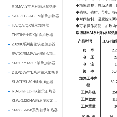
◆功率调整，自动消磁，
RDM/VLY/T系列轴承加热器
◆省钱、省时、节电、提
SAT8/FF8-KE/LM轴承加热器
◆时间控制、温度控制两
HAi/QAi/QX轴承加热器
◆可靠操作简便，加热均
瑞德牌HAi系列轴承加热
TH/TIH/YNDX轴承加热器
产品型号
HAi-Ⅰ
ZJ20K系列齿轮快速加热器
功
率
2.
SWDC/SMJW系列轴承加热器
电
压
2
SM20K/SM30K轴承加热器
电
流
1
频
率
50
DJD/DJW/YL系列轴承加热器
加热工件内
SL30T/SL30H轴承加热器
30-
径
RD-BH/FLD-HA轴承加热器
工件外径
25
工件宽度
11
KLW/GJ30HW轴承感应加热器
工件重量
3
SM38/SM58系列轴承加热器
加
热 杆
20、