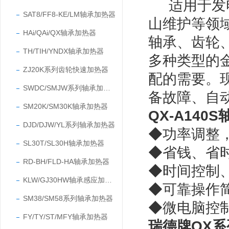
适用于发
SAT8/FF8-KE/LM轴承加热器
山维护等领
HAi/QAi/QX轴承加热器
轴承、齿轮
TH/TIH/YNDX轴承加热器
多种类型的
ZJ20K系列齿轮快速加热器
配的需要。
SWDC/SMJW系列轴承加热器
备故障、自
SM20K/SM30K轴承加热器
QX-A14
DJD/DJW/YL系列轴承加热器
◆功率调整
SL30T/SL30H轴承加热器
◆省钱、省
RD-BH/FLD-HA轴承加热器
◆时间控制
KLW/GJ30HW轴承感应加热器
◆可靠操作
SM38/SM58系列轴承加热器
◆微电脑控
FY/TY/ST/MFY轴承加热器
瑞德牌
QX
系