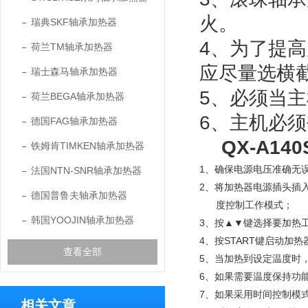
火。
瑞典SKF轴承加热器
4、为了提
荷兰TM轴承加热器
应尽量选横
瑞士森马轴承加热器
5、必须当
荷兰BEGA轴承加热器
6、
主机必须
德国FAG轴承加热器
QX-A1
铁姆肯TIMKEN轴承加热器
1、确保电源电压准确无
法国NTN-SNR轴承加热器
2、将加热器电源插头插
德国普鲁夫轴承加热器
度控制工作模式；
韩国YOOJIN轴承加热器
3、按▲▼键选择要加热
4、按START键启动加
查看全部
5、当加热到设定温度时
6、如果需要温度保持功
7、如果采用时间控制模
相关文章