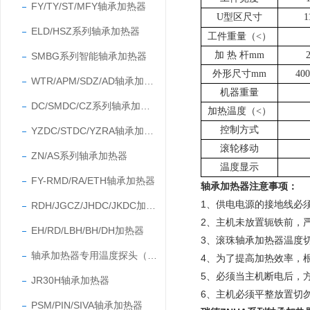
FY/TY/ST/MFY轴承加热器
U型区尺寸
1
ELD/HSZ系列轴承加热器
工件重量（<）
加
热
杆mm
SMBG系列智能轴承加热器
外形尺寸mm
40
WTR/APM/SDZ/AD轴承加热器
机器重量
DC/SMDC/CZ系列轴承加热器
加热温度（<）
控制方式
YZDC/STDC/YZRA轴承加热器
滚轮移动
ZN/AS系列轴承加热器
温度显示
FY-RMD/RA/ETH轴承加热器
轴承加热器注意事项
：
1、供电电源的接地线必
RDH/JGCZ/JHDC/JKDC加热器
2、主机未放置轭铁前，
EH/RD/LBH/BH/DH加热器
3、滚珠轴承加热器温度切
轴承加热器专用温度探头（温度传感器）
4、为了提高加热效率，
5、
必须当主机断电后，
JR30H轴承加热器
6、
主机必须平整放置切
PSM/PIN/SIVA轴承加热器