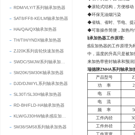
◆滚轮式结构，方便移动
RDM/VLY/T系列轴承加热器
◆环保无油烟污染
SAT8/FF8-KE/LM轴承加热器
◆省钱、省时、节电、提
HAi/QAi/QX轴承加热器
◆可靠操作简便，加热均
轴承加热器工作原理:
TH/TIH/YNDX轴承加热器
感应加热器
的工作原理为
ZJ20K系列齿轮快速加热器
中，温度的升高只是被加
来加热带密封轴承和预润
SWDC/SMJW系列轴承加热器
瑞德牌
ZNHA系列轴承加
SM20K/SM30K轴承加热器
产品型号
Z
DJD/DJW/YL系列轴承加热器
功 率
2
电 压
SL30T/SL30H轴承加热器
电 流
RD-BH/FLD-HA轴承加热器
频 率
5
KLW/GJ30HW轴承感应加热器
工件内径
3
工件外径
SM38/SM58系列轴承加热器
工件宽度