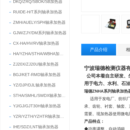
DKQ/ZRQ/SBOK/SB加热器
RUIDE-H/T系列轴承加热器
ZMH/AUELY/SPH轴承加热器
GJW/ZJY/DM系列轴承加热器
CX-HA/HV/RV轴承加热器
产品介绍
HA/YZHA/STHA/WBHA加热器
ZJ20X/ZJ20U轴承加热器
宁波瑞德检测仪
BGJ/KET-RMD轴承加热器
公司本着自主研发、
用于电力、水利、石
YZ/DJP/DJL轴承加热器
瑞德ZNHA系列轴承加热
STHA/SMHL/SWDX轴承加热器
适用于发电厂、纺织
YJ/GJ/GJT30H轴承加热器
承、齿轮、衬套、轴套、
需要。
现加热器使用微电
YZR/YZTH/YZHTR轴承加热器
产品特点：
IHE/SDZ/LNT轴承加热器
◆功率调整，自动消磁