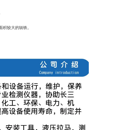
。
面积较大的轭铁。