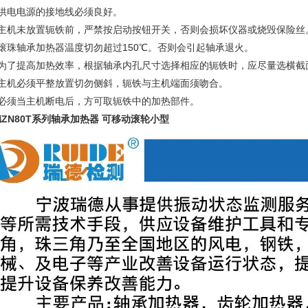
供电电源的接地线必须良好。
主机未放置轭铁前，严禁按启动按钮开关，否则会损坏仪器或烧毁保险丝
滚珠轴承加热器温度切勿超过
150
℃。否则会引起轴承退火。
为了提高加热效率，根据轴承内孔尺寸选择相应的轭铁时，应尽量选横截
主机必须平整放置切勿侧斜，轭铁与主机端面须吻合。
必须当主机断电后，方可取轭铁中的加热部件。
ZN80T系列轴承加热器 可移动滚轮小型