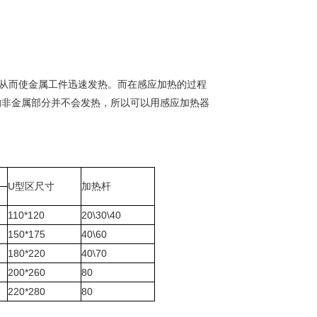
从而使金属工件迅速发热。而在感应加热的过程
的非金属部分并不会发热，所以可以用感应加热器
U型区尺寸
加热杆
110*120
20\30\40
150*175
40\60
180*220
40\70
200*260
80
220*280
80