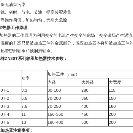
环保无油烟污染
省钱、省时、节电、节油、提高装配质量
可靠操作简便，加热均匀，无明火危险
热器工作原理:
加热器
的工作原理为利用交变的电流产生交变的磁场，交变磁场产生涡流
，温度的升高只是被加热工件的金属部分，感应加热器本身和被加热工件
加热带密封轴承和预润滑轴承。
德牌
ZN80T系列轴承加热器技术参数
：
加热工件（
mm
）
号
功率
内径
大外径
大宽度
0T-1
3.3
30-100
280
115
0T-2
5.5
70-200
360
150
0T-3
7.5
70-250
400
180
0T-4
11
150-360
450
200
0T-5
13
180-400
500
200
承加热器注意事项
：