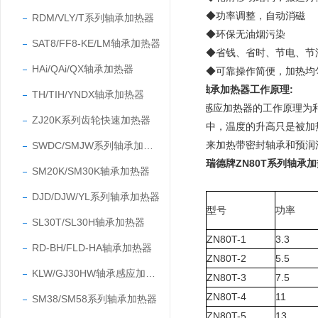
◆功率调整，自动消磁
RDM/VLY/T系列轴承加热器
◆环保无油烟污染
SAT8/FF8-KE/LM轴承加热器
◆省钱、省时、节电、节
HAi/QAi/QX轴承加热器
◆可靠操作简便，加热均
轴承加热器工作原理:
TH/TIH/YNDX轴承加热器
感应加热器
的工作原理为
ZJ20K系列齿轮快速加热器
中，温度的升高只是被加
来加热带密封轴承和预润
SWDC/SMJW系列轴承加热器
瑞德牌
ZN80T系列轴承
SM20K/SM30K轴承加热器
DJD/DJW/YL系列轴承加热器
型号
功率
SL30T/SL30H轴承加热器
ZN80T-1
3.3
RD-BH/FLD-HA轴承加热器
ZN80T-2
5.5
KLW/GJ30HW轴承感应加热器
ZN80T-3
7.5
ZN80T-4
11
SM38/SM58系列轴承加热器
ZN80T-5
13