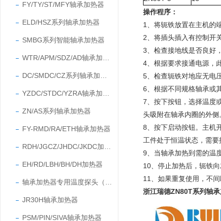
FY/TY/ST/MFY轴承加热器
操作程序：
ELD/HSZ系列轴承加热器
1、将轭铁放置在主机的
2、将插头插入有控制开
SMBG系列智能轴承加热器
3、检查接地线是否良好
WTR/APM/SDZ/AD轴承加热器
4、根据要求接通电源，
DC/SMDC/CZ系列轴承加热器
5、检查轭铁对地应无电
6、根据不同规格轴承或
YZDC/STDC/YZRA轴承加热器
7、按下按钮，选择温度
ZN/AS系列轴承加热器
头吸附在轴承内圈的外侧
8、按下启动按钮。主机
FY-RMD/RA/ETH轴承加热器
工件处于恒温状态，需要
RDH/JGCZ/JHDC/JKDC加热器
9、当轴承加热到需的温
EH/RD/LBH/BH/DH加热器
10、停止加热后，轭铁
11、如果重复使用，不
轴承加热器专用温度探头（温度传感器）
浙江瑞德ZN80T系列轴
JR30H轴承加热器
PSM/PIN/SIVA轴承加热器