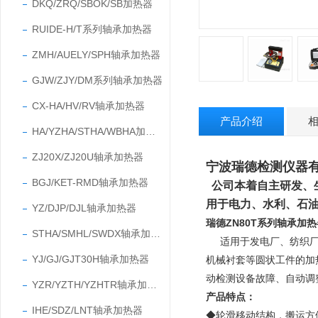
DKQ/ZRQ/SBOK/SB加热器
RUIDE-H/T系列轴承加热器
ZMH/AUELY/SPH轴承加热器
GJW/ZJY/DM系列轴承加热器
CX-HA/HV/RV轴承加热器
产品介绍
HA/YZHA/STHA/WBHA加热器
ZJ20X/ZJ20U轴承加热器
宁波瑞德检测仪
BGJ/KET-RMD轴承加热器
公司本着自主研发、
用于电力、水利、石
YZ/DJP/DJL轴承加热器
瑞德ZN80T系列轴承加
STHA/SMHL/SWDX轴承加热器
适用于发电厂、纺织
YJ/GJ/GJT30H轴承加热器
机械衬套等圆状工件的加
动检测设备故障、自动调
YZR/YZTH/YZHTR轴承加热器
产品特点：
IHE/SDZ/LNT轴承加热器
◆轮滑移动结构，搬运方