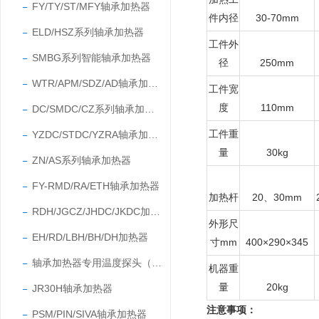
FY/TY/ST/MFY轴承加热器
件内径
30-70mm
ELD/HSZ系列轴承加热器
工件外
SMBG系列智能轴承加热器
径
250mm
WTR/APM/SDZ/AD轴承加热器
工件宽
度
110mm
DC/SMDC/CZ系列轴承加热器
工件重
YZDC/STDC/YZRA轴承加热器
量
30kg
ZN/AS系列轴承加热器
FY-RMD/RA/ETH轴承加热器
加热杆
20、30mm
RDH/JGCZ/JHDC/JKDC加热器
外形尺
EH/RD/LBH/BH/DH加热器
寸mm
400×290×345
轴承加热器专用温度探头（温度传感器）
机器重
量
20kg
JR30H轴承加热器
注意事项：
PSM/PIN/SIVA轴承加热器