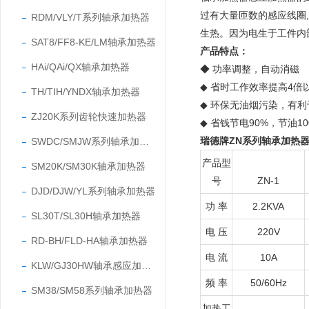
过有大量匝数的感应线圈
RDM/VLY/T系列轴承加热器
生热。因为电生于工件内
SAT8/FF8-KE/LM轴承加热器
产品特点：
HAi/QAi/QX轴承加热器
◆ 功率调整，自动消磁
◆
省时工作效率提高4倍
TH/TIH/YNDX轴承加热器
◆
环保无油烟污染，有利
ZJ20K系列齿轮快速加热器
◆
省钱节电90%，节油1
瑞德牌
ZN系列轴承加热
SWDC/SMJW系列轴承加热器
产品型
SM20K/SM30K轴承加热器
号
ZN-1
DJD/DJW/YL系列轴承加热器
功 率
2.2KVA
SL30T/SL30H轴承加热器
电 压
220V
RD-BH/FLD-HA轴承加热器
电 流
10A
KLW/GJ30HW轴承感应加热器
频 率
50/60Hz
SM38/SM58系列轴承加热器
加热工