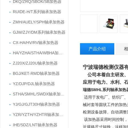
DKQ/ZRQ/SBOK/SB加热器
RUIDE-H/T系列轴承加热器
ZMH/AUELY/SPH轴承加热器
GJW/ZJY/DM系列轴承加热器
CX-HA/HV/RV轴承加热器
产品介绍
HA/YZHA/STHA/WBHA加热器
ZJ20X/ZJ20U轴承加热器
宁波瑞德检测仪器
BGJ/KET-RMD轴承加热器
公司本着自主研发
应用于电力、水利、
YZ/DJP/DJL轴承加热器
瑞德SMHL系列轴承加热
STHA/SMHL/SWDX轴承加热器
适用于发电厂、纺织厂、
YJ/GJ/GJT30H轴承加热器
械衬套等圆状工件的加热
检测设备故障、自动调整
YZR/YZTH/YZHTR轴承加热器
该加热器采用时间控制，
IHE/SDZ/LNT轴承加热器
近规格尺寸轭铁，这样加