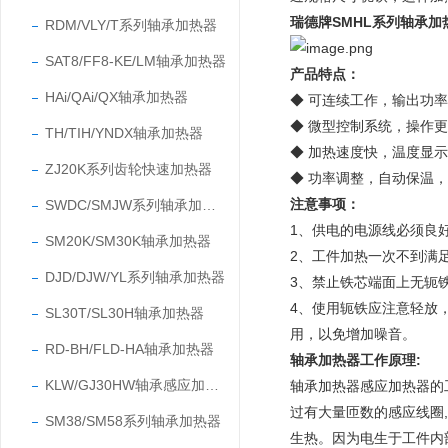
瑞德牌SMHL系列轴承加
RDM/VLY/T系列轴承加热器
SAT8/FF8-KE/LM轴承加热器
产品特点：
HAi/QAi/QX轴承加热器
◆ 可连续工作，输出功
◆ 微型控制系统，操作
TH/TIH/YNDX轴承加热器
◆ 加热速度快，温度显
ZJ20K系列齿轮快速加热器
◆ 功率调整，自动保温
注意事项：
SWDC/SMJW系列轴承加热器
1、
供电的电源线必须良
SM20K/SM30K轴承加热器
2、
工件加热一次不到满
DJD/DJW/YL系列轴承加热器
3、禁止铁芯端面上无轭铁
4、使用轭铁应注意轻放
SL30T/SL30H轴承加热器
用，以免增加噪音。
RD-BH/FLD-HA轴承加热器
轴承加热器工作原理:
KLW/GJ30HW轴承感应加热器
轴承加热器感应加热器的
过有大量匝数的感应线圈
SM38/SM58系列轴承加热器
生热。因为电生于工件内