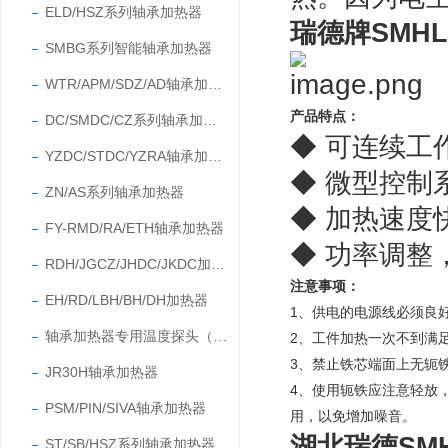
ELD/HSZ系列轴承加热器
瑞德牌SMH
SMBG系列智能轴承加热器
WTR/APM/SDZ/AD轴承加热器
产品特点：
DC/SMDC/CZ系列轴承加热器
◆ 可连续工
YZDC/STDC/YZRA轴承加热器
◆ 微型控制
ZN/AS系列轴承加热器
◆ 加热速度
FY-RMD/RA/ETH轴承加热器
◆ 功率调整
RDH/JGCZ/JHDC/JKDC加热器
注意事项：
EH/RD/LBH/BH/DH加热器
1、
供电的电源线必须良
轴承加热器专用温度探头（温度传感器）
2、
工件加热一次不到满
3、禁止铁芯端面上无轭铁
JR30H轴承加热器
4、使用轭铁应注意轻放
PSM/PIN/SIVA轴承加热器
用，以免增加噪音。
湖北瑞德SM
ST/SB/HSZ系列轴承加热器