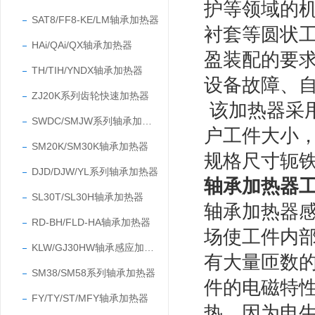
护等领域的
SAT8/FF8-KE/LM轴承加热器
衬套等圆状
HAi/QAi/QX轴承加热器
盈装配的要
TH/TIH/YNDX轴承加热器
设备故障、自
ZJ20K系列齿轮快速加热器
该加热器采用
SWDC/SMJW系列轴承加热器
户工件大小
SM20K/SM30K轴承加热器
规格尺寸轭
DJD/DJW/YL系列轴承加热器
轴承加热器工
SL30T/SL30H轴承加热器
轴承加热器
RD-BH/FLD-HA轴承加热器
场使工件内
KLW/GJ30HW轴承感应加热器
有大量匝数
SM38/SM58系列轴承加热器
件的电磁特性
FY/TY/ST/MFY轴承加热器
热。因为电生