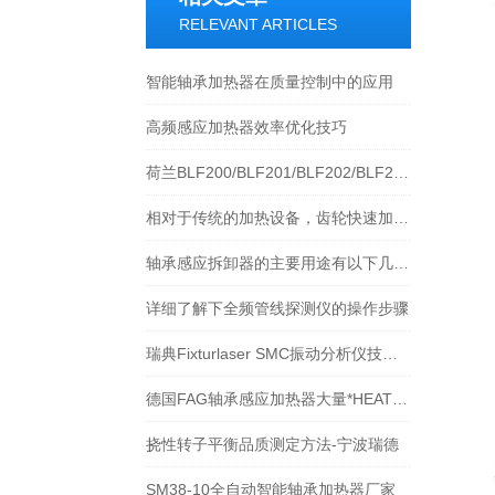
RELEVANT ARTICLES
智能轴承加热器在质量控制中的应用
高频感应加热器效率优化技巧
荷兰BLF200/BLF201/BLF202/BLF203轴承加热器
相对于传统的加热设备，齿轮快速加热器具有以下优点
轴承感应拆卸器的主要用途有以下几方面
详细了解下全频管线探测仪的操作步骤
瑞典Fixturlaser SMC振动分析仪技术介绍
德国FAG轴承感应加热器大量*HEATER10 HEATER20 HEATER40 HEATER150 HEATER300-宁波瑞德
挠性转子平衡品质测定方法-宁波瑞德
SM38-10全自动智能轴承加热器厂家