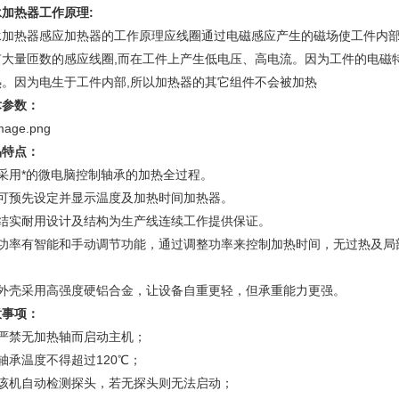
承加热器工作原理:
承加热器感应加热器的工作原理应线圈通过电磁感应产生的磁场使工件内部
有大量匝数的感应线圈,而在工件上产生低电压、高电流。因为工件的电磁
热。因为电生于工件内部,所以加热器的其它组件不会被加热
术参数：
品特点：
采用*的微电脑控制轴承的加热全过程。
、可预先设定并显示温度及加热时间加热器。
、结实耐用设计及结构为生产线连续工作提供保证。
、功率有智能和手动调节功能，通过调整功率来控制加热时间，无过热及局
。
、外壳采用高强度硬铝合金，让设备自重更轻，但承重能力更强。
意事项：
严禁无加热轴而启动主机；
轴承温度不得超过120℃；
该机自动检测探头，若无探头则无法启动；