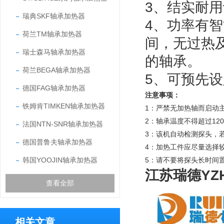
3、结实耐
瑞典SKF轴承加热器
4、功率有
荷兰TM轴承加热器
间，无过热
瑞士森马轴承加热器
的轴承。
荷兰BEGA轴承加热器
5、可预先
德国FAG轴承加热器
注意事项：
铁姆肯TIMKEN轴承加热器
1：
严禁无加热轴而启动
2：
轴承温度不得超过12
法国NTN-SNR轴承加热器
3：
该机自动检测探头，
德国普鲁夫轴承加热器
4：
加热工件应尽量选择
韩国YOOJIN轴承加热器
5：请不要将探头长时间
江苏瑞德YZ
查看全部
相关文章