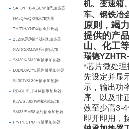
机、变速箱
SAT8/FF8-KE/LM轴承加热器
车、钢铁冶
HAi/QAi/QX轴承加热器
原则，竭
TH/TIH/YNDX轴承加热器
提供的产
ZJ20K系列齿轮快速加热器
山、化工
SWDC/SMJW系列轴承加热器
瑞德
YZHTR-
SM20K/SM30K轴承加热器
*芯片微处
DJD/DJW/YL系列轴承加热器
先设定并显
SL30T/SL30H轴承加热器
示，输出功
RD-BH/FLD-HA轴承加热器
序、以及非
KLW/GJ30HW轴承感应加热器
效至少高3-
SM38/SM58系列轴承加热器
即开即用，
FY/TY/ST/MFY轴承加热器
轴承加热器工