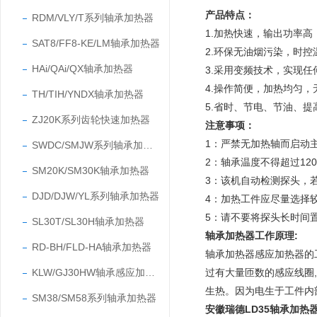
产品特点：
RDM/VLY/T系列轴承加热器
1.加热快速，输出功率高
SAT8/FF8-KE/LM轴承加热器
2.环保无油烟污染，时控
HAi/QAi/QX轴承加热器
3.采用变频技术，实现任
4.操作简便，加热均匀，
TH/TIH/YNDX轴承加热器
5.省时、节电、节油、提
ZJ20K系列齿轮快速加热器
注意事项：
1：
严禁无加热轴而启动
SWDC/SMJW系列轴承加热器
2：
轴承温度不得超过12
SM20K/SM30K轴承加热器
3：
该机自动检测探头，
DJD/DJW/YL系列轴承加热器
4：
加热工件应尽量选择
5：请不要将探头长时间
SL30T/SL30H轴承加热器
轴承加热器工作原理:
RD-BH/FLD-HA轴承加热器
轴承加热器感应加热器的
KLW/GJ30HW轴承感应加热器
过有大量匝数的感应线圈
生热。因为电生于工件内
SM38/SM58系列轴承加热器
安徽瑞德LD35轴承加热