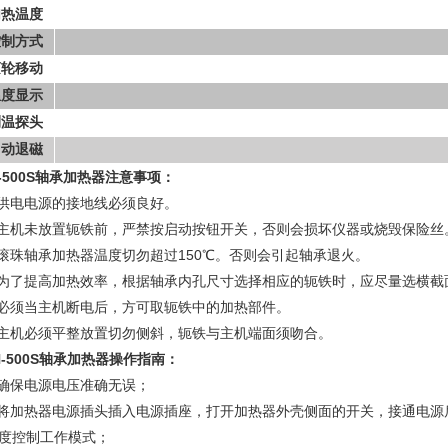
加热温度
控制方式
滚轮移动
温度显示
测温探头
自动退磁
H-500S轴承加热器注意事项：
、供电电源的接地线必须良好。
、主机未放置轭铁前，严禁按启动按钮开关，否则会损坏仪器或烧毁保险丝
、滚珠轴承加热器温度切勿超过150℃。否则会引起轴承退火。
、为了提高加热效率，根据轴承内孔尺寸选择相应的轭铁时，应尽量选横截
、必须当主机断电后，方可取轭铁中的加热部件。
主机必须平整放置切勿侧斜，轭铁与主机端面须吻合。
H-500S轴承加热器
操作指南
：
、确保电源电压准确无误；
、将加热器电源插头插入电源插座，打开加热器外壳侧面的开关，接通电源
度控制工作模式；