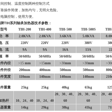
时间控制、温度控制两种控制方式
可靠操作简便，加热均匀，无明火危险
。
微电脑控制，使用方便
。
德牌
TIH
系列轴承加热器技术参数：
型号
TIH-200
TIH-400
TIH-500
TIH-500S
TIH
功
率
2.0KVA
2.0KVA
3.6KVA
5.0KVA
8.0
电
压
220V
220V
220V
380V
38
电
流
9A
9A
16A
13A
2
频
率
50/60Hz
50/60Hz
50/60Hz
50/60Hz
50/
工件内径
>15
mm
>15
mm
>30
mm
>30
mm
>30
工件外径
200mm
400mm
500mm
500mm
80
工件宽度
110mm
140mm
140mm
140mm
21
工件重量
25kg
25kg
40kg
65kg
12
20、30、40、
20、30、40、
20、4
加热杆
10、24、40
10、24、40
60
60
7
机器重量
14kg
29kg
38kg
41kg
71