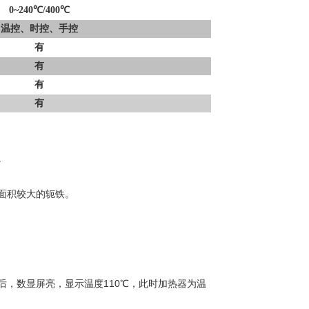
0~240℃/400℃
温控、时控、手控
有
有
有
有
。
面积较大的轭铁。
后，数显屏亮，显示温度110℃，此时加热器为温