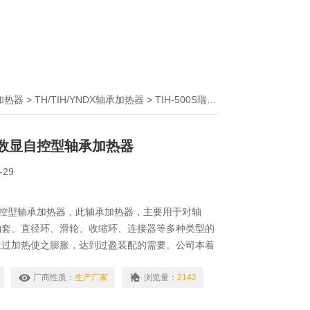
加热器
>
TH/TIH/YNDX轴承加热器
> TIH-500S瑞德TIH系列数显自控型轴承加热器
列数显自控型轴承加热器
-29
自控型轴承加热器，此轴承加热器，主要用于对轴
轴套、直径环、滑轮、收缩环、连接器等多种类型的
通过加热使之膨胀，达到过盈装配的需要。公司本着
销售的原则，竭力降低各个环节的成本，为广大用户
品，广泛应用于电力、水利、石油、铁路、矿山、化
厂商性质：
生产厂家
浏览量：
2142