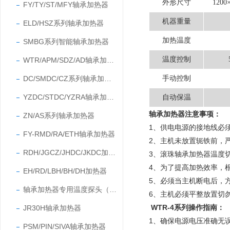
外形尺寸
1200
FY/TY/ST/MFY轴承加热器
机器重量
ELD/HSZ系列轴承加热器
加热温度
SMBG系列智能轴承加热器
温度控制
WTR/APM/SDZ/AD轴承加热器
DC/SMDC/CZ系列轴承加热器
手动控制
YZDC/STDC/YZRA轴承加热器
自动保温
轴承加热器注意事项
：
ZN/AS系列轴承加热器
1、供电电源的接地线必
FY-RMD/RA/ETH轴承加热器
2、主机未放置轭铁前，
RDH/JGCZ/JHDC/JKDC加热器
3、滚珠轴承加热器温度切
4、为了提高加热效率，
EH/RD/LBH/BH/DH加热器
5、必须当主机断电后，
轴承加热器专用温度探头（温度传感器）
6、
主机必须平整放置切
WTR-4系列
操作指南
：
JR30H轴承加热器
1、确保电源电压准确无
PSM/PIN/SIVA轴承加热器