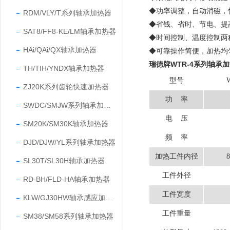
◆功率调整，自动消磁，
RDM/VLY/T系列轴承加热器
◆省钱、省时、节电、提
SAT8/FF8-KE/LM轴承加热器
◆时间控制、温度控制两
HAi/QAi/QX轴承加热器
◆可靠操作简便，加热均
瑞德牌WTR-4系列轴承
TH/TIH/YNDX轴承加热器
型号
ZJ20K系列齿轮快速加热器
功
率
SWDC/SMJW系列轴承加热器
电
压
SM20K/SM30K轴承加热器
频
率
DJD/DJW/YL系列轴承加热器
加热工件内径
8
SL30T/SL30H轴承加热器
工件外径
RD-BH/FLD-HA轴承加热器
工件宽度
KLW/GJ30HW轴承感应加热器
工件重量
SM38/SM58系列轴承加热器