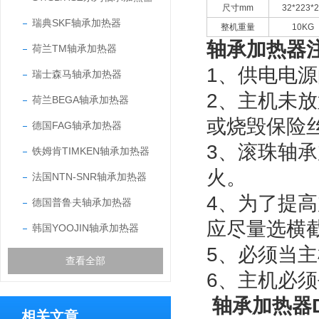
尺寸mm
32*223*2
瑞典SKF轴承加热器
整机重量
10KG
轴承加热器
荷兰TM轴承加热器
1、供电电
瑞士森马轴承加热器
2、主机未
荷兰BEGA轴承加热器
或烧毁保险
德国FAG轴承加热器
3、滚珠轴承
铁姆肯TIMKEN轴承加热器
火。
法国NTN-SNR轴承加热器
4、为了提
德国普鲁夫轴承加热器
应尽量选横
韩国YOOJIN轴承加热器
5、必须当
查看全部
6、
主机必须
轴承加热器DC
相关文章