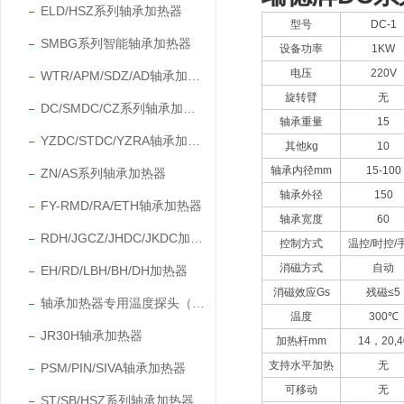
ELD/HSZ系列轴承加热器
型号
DC-1
SMBG系列智能轴承加热器
设备功率
1KW
电压
220V
WTR/APM/SDZ/AD轴承加热器
旋转臂
无
DC/SMDC/CZ系列轴承加热器
轴承重量
15
YZDC/STDC/YZRA轴承加热器
其他kg
10
轴承内径mm
15-100
ZN/AS系列轴承加热器
轴承外径
150
FY-RMD/RA/ETH轴承加热器
轴承宽度
60
RDH/JGCZ/JHDC/JKDC加热器
控制方式
温控/时控/
消磁方式
自动
EH/RD/LBH/BH/DH加热器
消磁效应Gs
残磁≤5
轴承加热器专用温度探头（温度传感器）
温度
300℃
JR30H轴承加热器
加热杆mm
14，20,4
支持水平加热
无
PSM/PIN/SIVA轴承加热器
可移动
无
ST/SB/HSZ系列轴承加热器