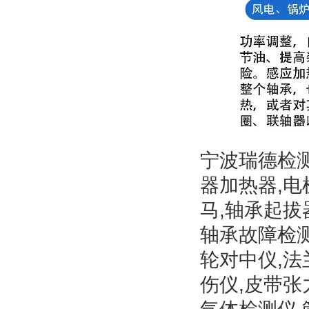
宁波瑞德检
器加热器,电
马,轴承起拔
轴承故障检测
轮对中仪,法
伤仪,皮带张