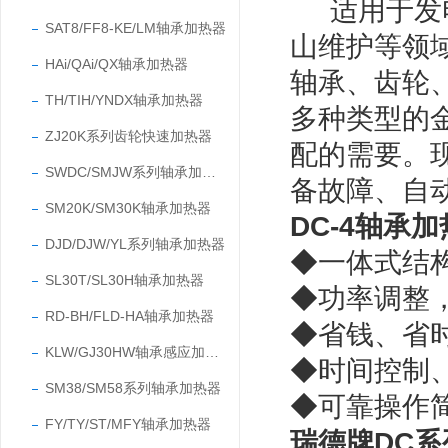
适用于发
SAT8/FF8-KE/LM轴承加热器
山维护等领
HAi/QAi/QX轴承加热器
轴承、齿轮
TH/TIH/YNDX轴承加热器
多种类型的
ZJ20K系列齿轮快速加热器
配的需要。
SWDC/SMJW系列轴承加热器
备故障、自
SM20K/SM30K轴承加热器
DC-4轴承
DJD/DJW/YL系列轴承加热器
◆一体式
结
SL30T/SL30H轴承加热器
◆功率调整
RD-BH/FLD-HA轴承加热器
◆省钱、省
KLW/GJ30HW轴承感应加热器
◆时间控制
SM38/SM58系列轴承加热器
◆可靠操作
FY/TY/ST/MFY轴承加热器
瑞德牌DC