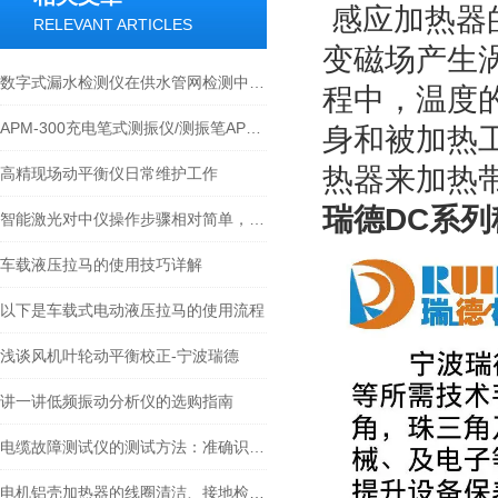
感应加热器
RELEVANT ARTICLES
变磁场产生
数字式漏水检测仪在供水管网检测中的应用
程中，温度
APM-300充电笔式测振仪/测振笔APM-300技术资料
身和被加热
热器来加热
高精现场动平衡仪日常维护工作
瑞德DC系
智能激光对中仪操作步骤相对简单，一般包括以下几个步骤
车载液压拉马的使用技巧详解
以下是车载式电动液压拉马的使用流程
浅谈风机叶轮动平衡校正-宁波瑞德
讲一讲低频振动分析仪的选购指南
电缆故障测试仪的测试方法：准确识别问题的技术手段
电机铝壳加热器的线圈清洁、接地检查与冷却系统的保养指南