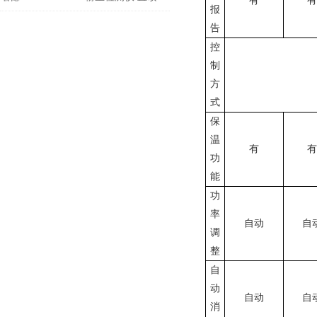
有
有
报
告
控
制
方
式
保
温
有
有
功
能
功
率
自动
自
调
整
自
动
自动
自
消