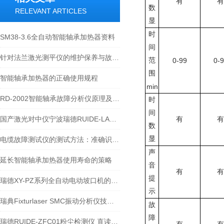
有
有
数
RELEVANT ARTICLES
显
时
SM38-3.6全自动智能轴承加热器资料
间
针对法兰激光测平仪的维护保养与故障指南
范
0-99
0-
围
智能轴承加热器的正确使用规程
min
RD-2002智能轴承故障分析仪原理及使用-宁波瑞德
时
间
国产激光对中仪宁波瑞德RUIDE-LASER05产品资料操作原理介绍
有
有
数
显
电缆故障测试仪的测试方法：准确识别问题的技术手段
声
延长智能轴承加热器使用寿命的策略
音
有
有
提
瑞德XY-PZ系列全自动电动坡口机的使用原理和说明
示
瑞典Fixturlaser SMC振动分析仪技术规范
故
障
瑞德RUIDE-ZFC01粉尘检测仪 直读式粉尘测量仪技术规范