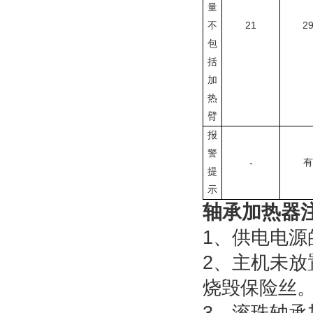
量
21
2
不
包
括
加
热
臂
报
警
-
有
提
示
轴承加热器
1、供电电源
2、主机未
烧毁保险丝
3、滚珠轴承