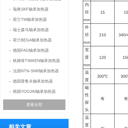
内
瑞典SKF轴承加热器
径
15
1
荷兰TM轴承加热器
mm
外
瑞士森马轴承加热器
径
210
340/
荷兰BEGA轴承加热器
mm
宽
德国FAG轴承加热器
度
120
15
铁姆肯TIMKEN轴承加热器
mm
法国NTN-SNR轴承加热器
温
300℃
30
度
德国普鲁夫轴承加热器
磁
韩国YOOJIN轴承加热器
性
有
有
探
查看全部
头
温
度
相关文章