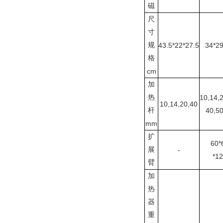
磁
尺
寸
规
43.5*22*27.5
34*2
格
cm
加
热
10,14,2
10,14,20,40
杆
40,50
mm
扩
60*
展
-
*1
臂
加
热
器
重