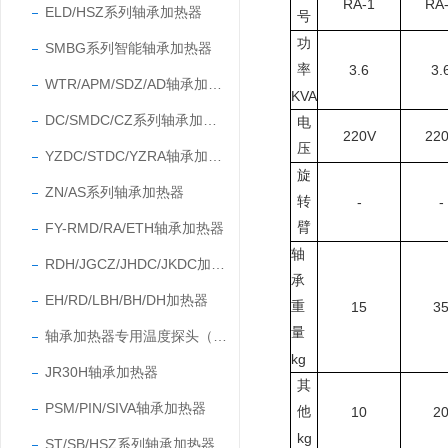
RA-1
RA
ELD/HSZ系列轴承加热器
号
功
SMBG系列智能轴承加热器
率
3.6
3.
WTR/APM/SDZ/AD轴承加热器
KVA
DC/SMDC/CZ系列轴承加热器
电
220V
22
压
YZDC/STDC/YZRA轴承加热器
旋
ZN/AS系列轴承加热器
转
-
-
FY-RMD/RA/ETH轴承加热器
臂
轴
RDH/JGCZ/JHDC/JKDC加热器
承
EH/RD/LBH/BH/DH加热器
重
15
3
量
轴承加热器专用温度探头（温度传感器）
kg
JR30H轴承加热器
其
PSM/PIN/SIVA轴承加热器
他
10
2
kg
ST/SB/HSZ系列轴承加热器