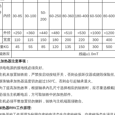
热
件
50-
内径
30-85
30-100
60-250
80-360
180-400
60-500
80-600
200
外径
<250
<360
<440
<480
<510
<530
<1000
<1200
宽度
110
115
150
180
200
220
300
400
KG
45
55
85
120
135
150
300
500
量
磁效应
≤1.0mT
残磁
承加热器注意事项
：
、供电电源的接地线必须良好。
、主机未放置轭铁前，严禁按启动按钮开关，否则会损坏仪器或烧毁保险丝
、滚珠轴承加热器温度切勿超过150℃。否则会引起轴承退火。
、为了提高加热效率，根据轴承内孔尺寸选择相应的轭铁时，应尽量选横截
、必须当主机断电后，方可取轭铁中的加热部件。
主机必须平整放置切勿侧斜，轭铁与主机端面须吻合。
热器R9V工作原理:
加热器
的工作原理为利用交变的电流产生交变的磁场，交变磁场产生涡流