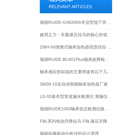
RELEVANT ARTICLES
瑞德RUIDE-GX8200A专业型地下管线探测仪产品及技术原理介绍
破局之力：车载液压拉马的核心价值与应用图景
ZMH-50便携式轴承加热器现货供应-宁波瑞德
瑞德RUIDE-BC401Plus轴承故障检测仪在轴承诊断中的应用
轴承感应拆卸器的主要用途有以下几方面
SM38-10全自动智能轴承加热器厂家
LD-03基本型管道漏水检测仪 测漏仪技术文章及性能介绍
瑞德RUIDE1050轴承状态检测仪振动频滤波方法对轴承运行状态检测分析评价
FBL系列电动升降拉马 FBL液压升降拉马选型表-宁波瑞德
揭秘低频振动分析仪的设计原理