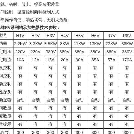
省钱、省时、节电、提高装配质量
时间控制、温度控制两种控制方式
可靠操作简便，加热均匀，无明火危险
。
德牌RV系列轴承加热器技术参数
：
型号
H1V
H2V
H3V
H4V
H5V
H6V
R7V
R8V
功率
2.2KW
3.3KW
5.5KW
8KW
11KW
13KW
22KW
66KW
定电压
220V
220V
380V
380V
380V
380V
380V
380V
定电流
10A
12A
15A
20A
30A
35A
57A
170A
度控制
有
有
有
有
有
有
有
有
间控制
有
有
有
有
有
有
有
有
动控制
有
有
有
有
有
有
有
有
性探头
有
有
有
有
有
有
有
有
动退磁
自动
自动
自动
自动
自动
自动
自动
自动
间数显
有
有
有
有
有
有
有
有
度数显
有
有
有
有
有
有
有
有
音提示
有
有
有
有
有
有
有
有
℃
300
300
300
300
300
300
300
300
温度