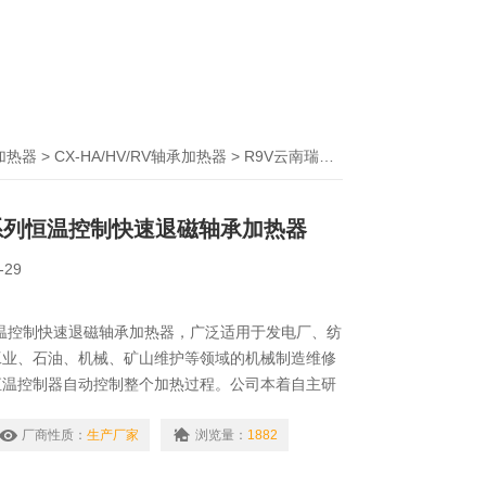
加热器
>
CX-HA/HV/RV轴承加热器
> R9V云南瑞德RV系列恒温控制快速退磁轴承加热器
系列恒温控制快速退磁轴承加热器
-29
温控制快速退磁轴承加热器，广泛适用于发电厂、纺
工业、石油、机械、矿山维护等领域的机械制造维修
恒温控制器自动控制整个加热过程。公司本着自主研
原则，竭力降低各个环节的成本，为广大用户和经销
泛应用于电力、水利、石油、铁路、矿山、化工等行
厂商性质：
生产厂家
浏览量：
1882