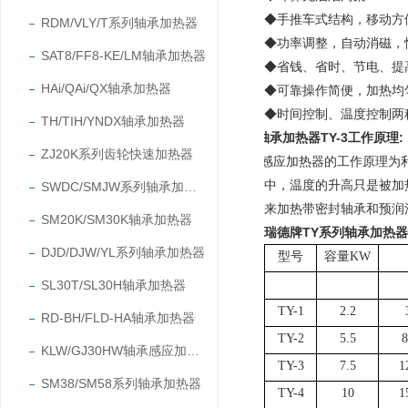
◆手推车式
结构，移动方
RDM/VLY/T系列轴承加热器
◆功率调整，自动消磁，
SAT8/FF8-KE/LM轴承加热器
◆省钱、省时、节电、提
HAi/QAi/QX轴承加热器
◆可靠操作简便，加热均
◆时间控制、温度控制两
TH/TIH/YNDX轴承加热器
轴承加热器TY-3工作原理:
ZJ20K系列齿轮快速加热器
感应加热器
的工作原理为
中，温度的升高只是被加
SWDC/SMJW系列轴承加热器
来加热带密封轴承和预润
SM20K/SM30K轴承加热器
瑞德牌TY系列轴承加热
DJD/DJW/YL系列轴承加热器
型号
容量KW
SL30T/SL30H轴承加热器
TY-1
2.2
RD-BH/FLD-HA轴承加热器
TY-2
5.5
8
KLW/GJ30HW轴承感应加热器
TY-3
7.5
1
SM38/SM58系列轴承加热器
TY-4
10
1