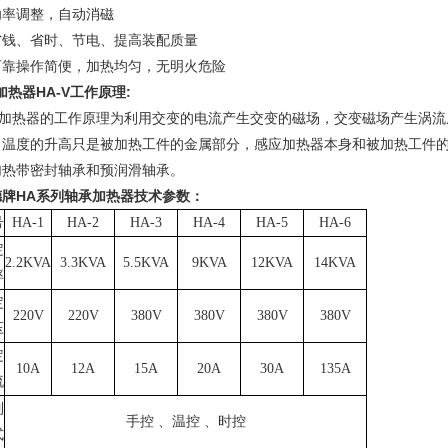
功率调整，自动消磁
省钱、省时、节电、提高装配质量
可靠操作简便，加热均匀，无明火危险
热器HA-V工作原理:
加热器
的工作原理为利用交变的电流产生交变的磁场，交变磁场产生涡流
，温度的升高只是被加热工件的金属部分，感应加热器本身和被加热工件
加热带密封轴承和预润滑轴承。
德牌HA系列轴承加热器技术参数
：
号
HA-1
HA-2
HA-3
HA-4
HA-5
HA-6
定
2.2KVA
3.3KVA
5.5KVA
9KVA
12KVA
14KVA
率
定
220V
220V
380V
380V
380V
380V
压
定
10A
12A
15A
20A
30A
135A
流
制
手控
、温控
、时控
式