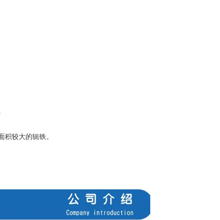
。
面积较大的轭铁。