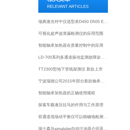
RELEVANT ARTICLES
瑞典激光对中仪选型表D450 D505 E530 E705 E710
可视化超声波泄漏检测仪的应用范围
智能轴承加热器在质量控制中的应用
LD-700系列多通道振动监测故障诊断系统-宁波瑞德.doc
TT2300型地下管线探测仪 新款上市
宁波瑞德公司2015年部分新款轴承加热器上市，价格更低廉
智能轴承加热器的正确使用规程
探索车载液压拉马的作用与工作原理
双通道现场动平衡仪可以精确地检测旋转设备的振动和偏移
瑞士森马simalube自动注油器介绍及应用