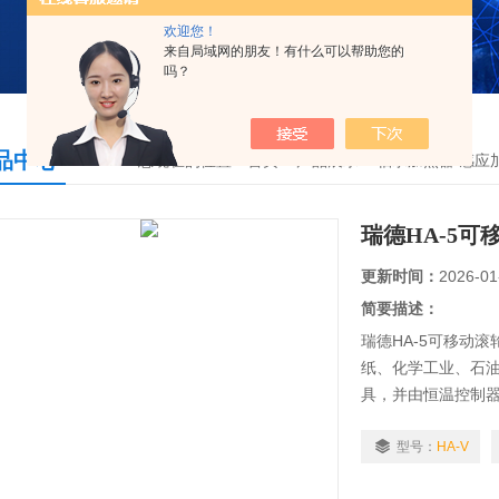
欢迎您！
来自局域网的朋友！有什么可以帮助您的
吗？
品中心
您现在的位置：
首页
>
产品展示
>
轴承加热器/感应
瑞德HA-5
更新时间：
2026-01
简要描述：
瑞德HA-5可移动
纸、化学工业、石
具，并由恒温控制
与销售的原则，竭力
小型轴承加热器 大
型号：
HA-V
石油、铁路、矿山