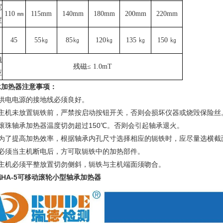
宽
110 ㎜
115mm
140mm
180mm
200mm
220mm
度
45
55㎏
85㎏
120㎏
135 ㎏
150 ㎏
磁
残磁≤ 1.0mT
应
承加热器注意事项
：
、供电电源的接地线必须良好。
、主机未放置轭铁前，严禁按启动按钮开关，否则会损坏仪器或烧毁保险丝
、滚珠轴承加热器温度切勿超过150℃。否则会引起轴承退火。
、为了提高加热效率，根据轴承内孔尺寸选择相应的轭铁时，应尽量选横截
、必须当主机断电后，方可取轭铁中的加热部件。
主机必须平整放置切勿侧斜，轭铁与主机端面须吻合。
HA-5可移动滚轮小型轴承加热器