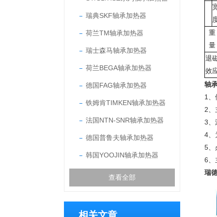
瑞典SKF轴承加热器
荷兰TM轴承加热器
重
量
瑞士森马轴承加热器
退
荷兰BEGA轴承加热器
效
轴
德国FAG轴承加热器
1
铁姆肯TIMKEN轴承加热器
2
法国NTN-SNR轴承加热器
3
4
德国普鲁夫轴承加热器
5
韩国YOOJIN轴承加热器
6、
瑞德
查看全部
相关文章