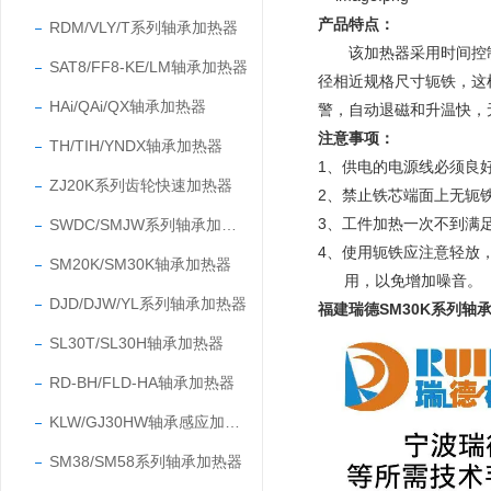
产品特点：
RDM/VLY/T系列轴承加热器
该加热器采用时间控制，
SAT8/FF8-KE/LM轴承加热器
径相近规格尺寸轭铁，这
HAi/QAi/QX轴承加热器
警，自动退磁和升温快，
注意事项：
TH/TIH/YNDX轴承加热器
1、供电的电源线必须良
ZJ20K系列齿轮快速加热器
2、
禁止铁芯端面上无轭铁
3、
工件加热一次不到满
SWDC/SMJW系列轴承加热器
4、使用轭铁应注意轻放
SM20K/SM30K轴承加热器
用，以免增加噪音。
DJD/DJW/YL系列轴承加热器
福建瑞德SM30K系列轴
SL30T/SL30H轴承加热器
RD-BH/FLD-HA轴承加热器
KLW/GJ30HW轴承感应加热器
SM38/SM58系列轴承加热器