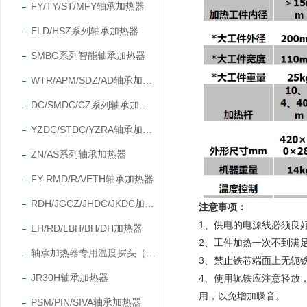
FY/TY/ST/MFY轴承加热器
ELD/HSZ系列轴承加热器
SMBG系列智能轴承加热器
WTR/APM/SDZ/AD轴承加热器
DC/SMDC/CZ系列轴承加热器
YZDC/STDC/YZRA轴承加热器
ZN/AS系列轴承加热器
FY-RMD/RA/ETH轴承加热器
RDH/JGCZ/JHDC/JKDC加热器
注意事项：
1、
供电的电源线必须良
EH/RD/LBH/BH/DH加热器
2、
工件加热一次不到满
轴承加热器专用温度探头（温度传感器）
3、禁止铁芯端面上无轭铁
JR30H轴承加热器
4、使用轭铁应注意轻放
用，以免增加噪音。
PSM/PIN/SIVA轴承加热器