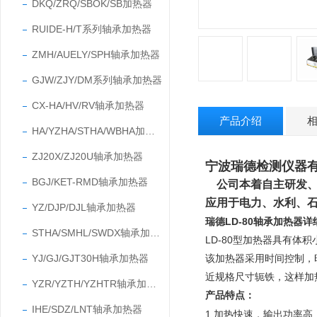
DKQ/ZRQ/SBOK/SB加热器
RUIDE-H/T系列轴承加热器
ZMH/AUELY/SPH轴承加热器
GJW/ZJY/DM系列轴承加热器
CX-HA/HV/RV轴承加热器
产品介绍
HA/YZHA/STHA/WBHA加热器
ZJ20X/ZJ20U轴承加热器
宁波瑞德检测仪器
BGJ/KET-RMD轴承加热器
公司本着自主研发
应用于电力、水利、
YZ/DJP/DJL轴承加热器
瑞德LD-80轴承加热器详
STHA/SMHL/SWDX轴承加热器
LD-80型加热器具有
YJ/GJ/GJT30H轴承加热器
该加热器采用时间控制，
近规格尺寸轭铁，这样加
YZR/YZTH/YZHTR轴承加热器
产品特点：
IHE/SDZ/LNT轴承加热器
1.加热快速，输出功率高