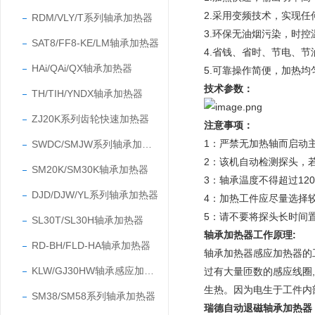
2.采用变频技术，实现任
RDM/VLY/T系列轴承加热器
3.环保无油烟污染，时控
SAT8/FF8-KE/LM轴承加热器
4.省钱、省时、节电、
HAi/QAi/QX轴承加热器
5.可靠操作简便，加热均
技术参数：
TH/TIH/YNDX轴承加热器
ZJ20K系列齿轮快速加热器
注意事项：
1：
严禁无加热轴而启动
SWDC/SMJW系列轴承加热器
2：
该机自动检测探头，
SM20K/SM30K轴承加热器
3：
轴承温度不得超过12
DJD/DJW/YL系列轴承加热器
4：
加热工件应尽量选择
5：请不要将探头长时间
SL30T/SL30H轴承加热器
轴承加热器工作原理:
RD-BH/FLD-HA轴承加热器
轴承加热器感应加热器的
KLW/GJ30HW轴承感应加热器
过有大量匝数的感应线圈
生热。因为电生于工件内
SM38/SM58系列轴承加热器
瑞德自动退磁轴承加热器