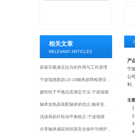
相关文章
RELEVANT ARTICLES
产
探索车载液压拉马的作用与工作原理
宁波
公
宁波瑞德新款LD-10轴承故障检测仪技术文章 技术说明
利
挠性转子平衡品质测定方法-宁波瑞德
主
轴承加热器装配轴承的优点,轴承安装方法比较-宁波瑞德
    1
    2
浅谈风机叶轮动平衡校正-宁波瑞德
    3
分享轴承感应拆卸器安全操作与维护注意事项
    4