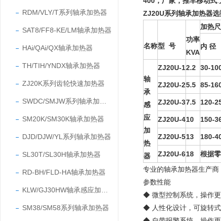
400，厂家，推车移动式
.
RDM/VLY/T系列轴承加热器
ZJ20U系列轴承加热器
加热尺
SAT8/FF8-KE/LM轴承加热器
功率
名称
型 号
内 径
HAi/QAi/QX轴承加热器
KVA
TH/TIH/YNDX轴承加热器
ZJ20U-1
2.2
30-10
轴
ZJ20K系列齿轮快速加热器
ZJ20U-2
5.5
85-16
承
SWDC/SMJW系列轴承加热器
ZJ20U-3
7.5
120-2
感
应
SM20K/SM30K轴承加热器
ZJ20U-4
10
150-3
加
DJD/DJW/YL系列轴承加热器
ZJ20U-5
13
180-4
热
ZJ20U-6
18
根据零
SL30T/SL30H轴承加热器
器
专业的轴承加热器生产商
RD-BH/FLD-HA轴承加热器
参数性能
KLW/GJ30HW轴承感应加热器
◆ 微型控制系统，操作
SM38/SM58系列轴承加热器
◆ 人性化设计，可旋转
◆ 自带报警系统，操作