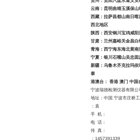
贵州：贵阳六盘水遵义安
云南：昆明曲靖玉溪保山
西藏：拉萨昌都山南日喀
西北地区
陕西：西安铜川宝鸡咸阳
甘肃：兰州嘉峪关金昌白
青海：西宁海东海北黄南
宁夏：银川石嘴山吴忠固
新疆：乌鲁木齐克拉玛依
泰
港澳台： 香港 澳门 中国
宁波瑞德检测仪器有限公
地址：中国.宁波市庄桥工
：袁
手 机：
电 话：
传 真：
：1457391339