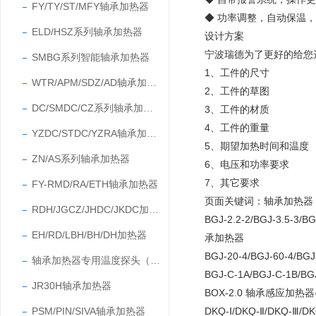
FY/TY/ST/MFY轴承加热器
◆ 功率调整，自动保温
ELD/HSZ系列轴承加热器
设计方案
宁波瑞德为了更好的给您
SMBG系列智能轴承加热器
1、工件的尺寸
WTR/APM/SDZ/AD轴承加热器
2、工件的草图
DC/SMDC/CZ系列轴承加热器
3、工件的材质
4、工件的重量
YZDC/STDC/YZRA轴承加热器
5、期望加热时间和温度
ZN/AS系列轴承加热器
6、电压和功率要求
7、其它要求
FY-RMD/RA/ETH轴承加热器
页面关键词：轴承加热器 
RDH/JGCZ/JHDC/JKDC加热器
BGJ-2.2-2/BGJ-3.5
EH/RD/LBH/BH/DH加热器
承加热器
BGJ-20-4/BGJ-60-
轴承加热器专用温度探头（温度传感器）
BGJ-C-1A/BGJ-C-
JR30H轴承加热器
BOX-2.0 轴承感应加
PSM/PIN/SIVA轴承加热器
DKQ-Ⅰ/DKQ-Ⅱ/DK