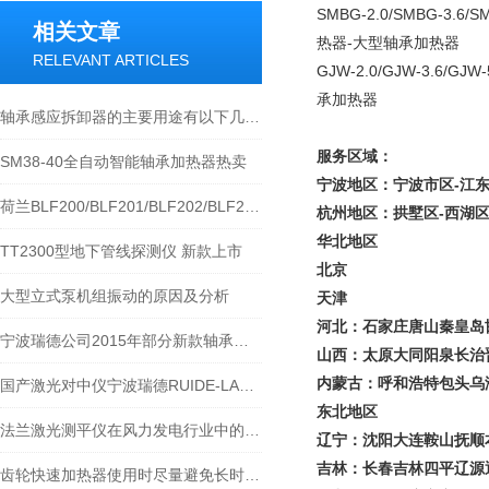
SMBG-2.0/SMBG-3.
相关文章
热器-大型轴承加热器
RELEVANT ARTICLES
GJW-2.0/GJW-3.6/
承加热器
轴承感应拆卸器的主要用途有以下几方面
服务区域：
SM38-40全自动智能轴承加热器热卖
宁波地区：宁波市区-江东-
荷兰BLF200/BLF201/BLF202/BLF203轴承加热器
杭州地区：拱墅区-西湖区-
华北地区
TT2300型地下管线探测仪 新款上市
北京
大型立式泵机组振动的原因及分析
天津
河北：石家庄唐山秦皇岛
宁波瑞德公司2015年部分新款轴承加热器上市，价格更低廉
山西：太原大同阳泉长治
内蒙古：呼和浩特包头乌
国产激光对中仪宁波瑞德RUIDE-LASER05产品资料操作原理介绍
东北地区
法兰激光测平仪在风力发电行业中的作用
辽宁：沈阳大连鞍山抚顺
吉林：长春吉林四平辽源
齿轮快速加热器使用时尽量避免长时间连续运行