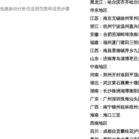
黑龙江：哈尔滨齐齐哈尔
低频振动分析仪适用范围和适用步骤
华东地区
江苏：南京无锡徐州常州
浙江：杭州宁波温州嘉兴
安徽：合肥芜湖蚌埠淮南
福建：福州厦门莆田三明
江西：南昌景德镇萍乡九
山东：济南青岛淄博枣庄
中南地区
河南：郑州开封洛阳平顶
湖北：武汉黄石襄樊十堰
湖南：长沙株洲湘潭衡阳
广东：广州深圳珠海汕头
广西：南宁柳州桂林梧州
海南：海口三亚
西南地区
四川：成都自贡攀枝花泸