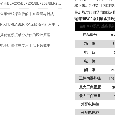
荷兰BLF200/BLF201/BLF202/BLF203轴承加热器
取下来。即使对于相对较
将加热后的轴承内圈套到
全频管线探测仪的未来发展与挑战
瑞德牌BGJ系列轴承加
FIXTURLASER XA无线激光孔对中系统-宁波瑞德
BGJ
瑞德
系列
感应装
揭秘低频振动分析仪的设计原理
产品型号
BG
3
功
率
电子听漏仪主要用于以下领域中
电
压
电
流
5
频
率
工件内圈外径
1
00
最大工件宽度
3
最大工件重量
外配电控柜
外配电控柜