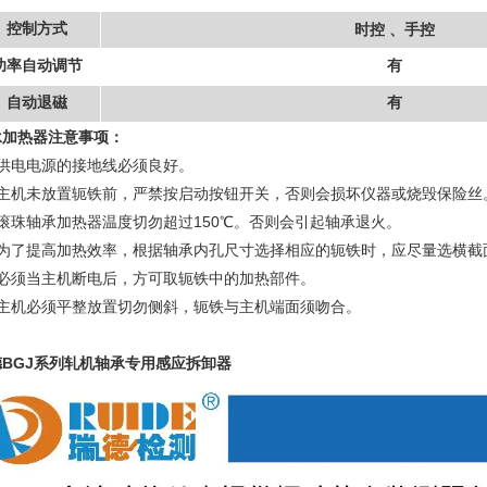
控制方式
时控
、手控
功率自动调节
有
自动退磁
有
承加热器注意事项
：
、供电电源的接地线必须良好。
、主机未放置轭铁前，严禁按启动按钮开关，否则会损坏仪器或烧毁保险丝
、滚珠轴承加热器温度切勿超过150℃。否则会引起轴承退火。
、为了提高加热效率，根据轴承内孔尺寸选择相应的轭铁时，应尽量选横截
、必须当主机断电后，方可取轭铁中的加热部件。
主机必须平整放置切勿侧斜，轭铁与主机端面须吻合。
德BGJ系列轧机轴承专用感应拆卸器