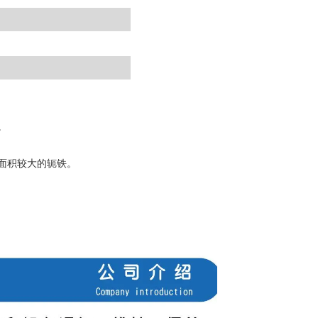
。
面积较大的轭铁。