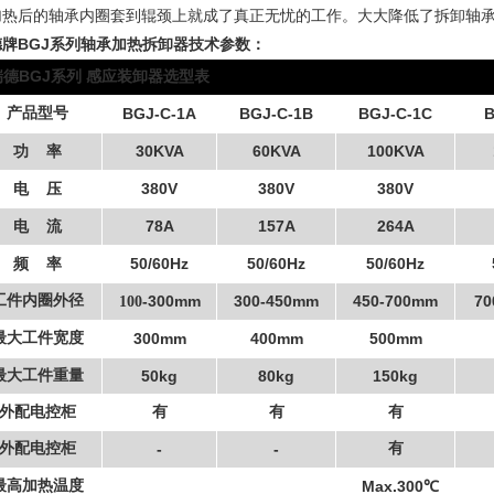
加热后的轴承内圈套到辊颈上就成了真正无忧的工作。大大降低了拆卸轴
德牌BGJ系列轴承加热拆卸器技术参数
：
BGJ
瑞德
系列
感应装卸器选型表
产品型号
BGJ-C-1A
BGJ-C-1B
BGJ-C-1C
B
30KVA
60KVA
100KVA
功
率
380V
380V
380V
电
压
78A
157A
264A
电
流
50/60Hz
50/60Hz
50/60Hz
频
率
工件内圈外径
-300mm
300-450mm
450-700mm
70
1
00
最大工件宽度
300mm
400mm
500mm
最大工件重量
50kg
80kg
150kg
外配电控柜
有
有
有
外配电控柜
-
-
有
最高加热温度
Max.300
℃