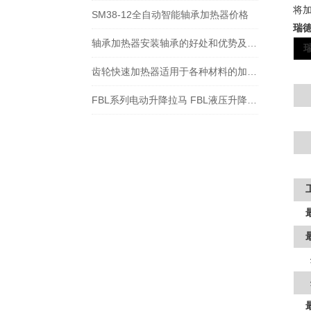
将
SM38-12全自动智能轴承加热器价格
瑞
轴承加热器安装轴承的好处和优势及操作指南-宁波瑞德
齿轮快速加热器适用于各种材料的加热处理
FBL系列电动升降拉马 FBL液压升降拉马选型表-宁波瑞德