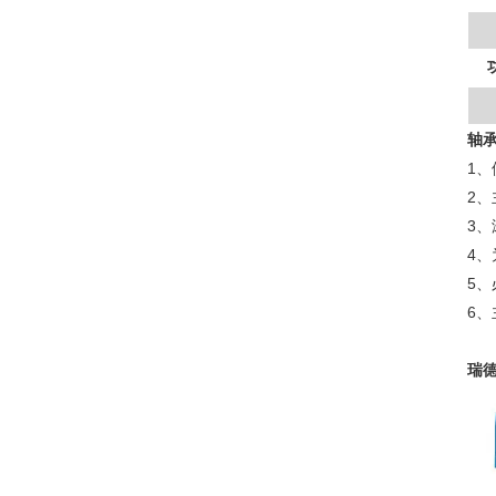
轴
1
2
3
4
5
6、
瑞