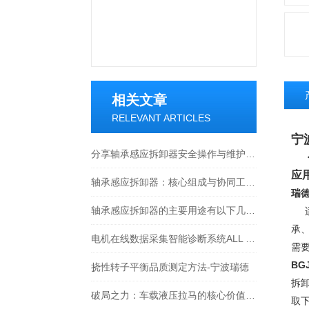
相关文章
RELEVANT ARTICLES
宁
分享轴承感应拆卸器安全操作与维护注意事项
应
轴承感应拆卸器：核心组成与协同工作原理
瑞德
轴承感应拆卸器的主要用途有以下几方面
承
电机在线数据采集智能诊断系统ALL TEST PRO ONLINE-III 技术原理
需
BG
挠性转子平衡品质测定方法-宁波瑞德
拆
破局之力：车载液压拉马的核心价值与应用图景
取