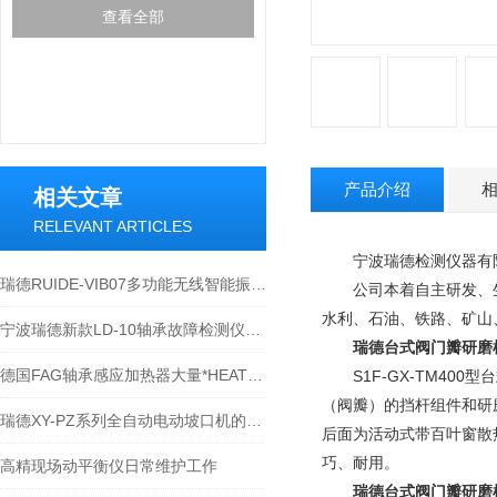
查看全部
产品介绍
相关文章
RELEVANT ARTICLES
宁波瑞德检测仪器有限公
瑞德RUIDE-VIB07多功能无线智能振动点巡检仪操作说明书手册
公司本着自主研发、生
水利、石油、铁路、矿山
宁波瑞德新款LD-10轴承故障检测仪技术文章 技术说明
瑞德台式阀门瓣研磨
德国FAG轴承感应加热器大量*HEATER10 HEATER20 HEATER40 HEATER150 HEATER300-宁波瑞德
S1F-GX-TM40
（阀瓣）的挡杆组件和研
瑞德XY-PZ系列全自动电动坡口机的使用原理和说明
后面为活动式带百叶窗散
巧、耐用。
高精现场动平衡仪日常维护工作
瑞德台式阀门瓣研磨