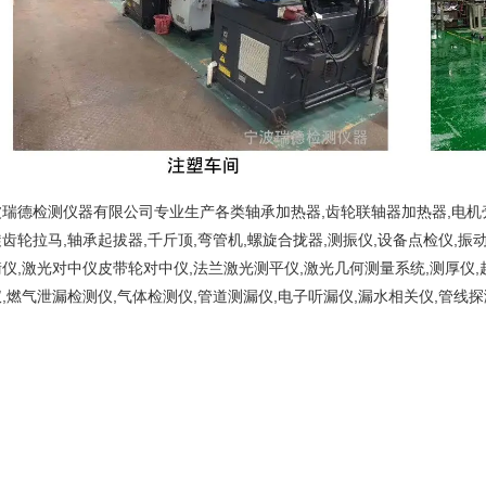
瑞德检测仪器有限公司专业生产各类轴承加热器,齿轮联轴器加热器,电机壳
齿轮拉马,轴承起拔器,千斤顶,弯管机,螺旋合拢器,测振仪,设备点检仪,振
仪,激光对中仪皮带轮对中仪,法兰激光测平仪,激光几何测量系统,测厚仪,
,燃气泄漏检测仪,气体检测仪,管道测漏仪,电子听漏仪,漏水相关仪,管线探
。