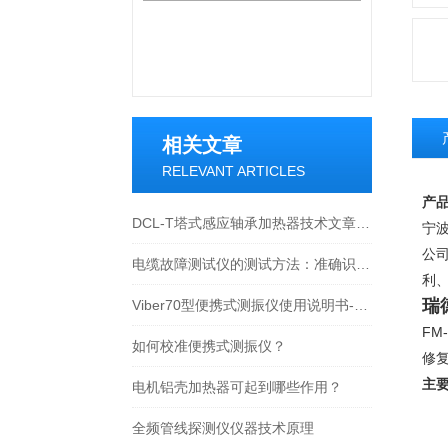
相关文章
RELEVANT ARTICLES
产
DCL-T塔式感应轴承加热器技术文章及操作说明-宁波瑞德
宁波
公
电缆故障测试仪的测试方法：准确识别问题的技术手段
利
瑞
Viber70型便携式测振仪使用说明书-宁波瑞德检测仪器有限公司
F
如何校准便携式测振仪？
修
主
电机铝壳加热器可起到哪些作用？
全频管线探测仪仪器技术原理
2