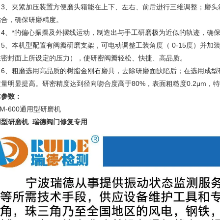
、夹紧加压装置方便磨头箱能在上下、左右、前后进行三维调整；磨头
贴合，确保研磨精度。
、*的偏心振摆及外摆线运动，制造出与手工研磨极为近似的轨迹，确保
、本机型配置有阀瓣研磨支架，可电动调整工装角度（ 0-15度）并加
在密封面上所设定的压力），使研密阀瓣轻松、快捷、高品质。
、粗磨选用高品质的树脂金刚石磨具，去除研磨面缺陷后；在选用成型
质量明显提高。研密精度达到径向吻合度高于80%，表面粗糙度0.2μm，
术参数：
用型研磨机 瑞德阀门修复专用