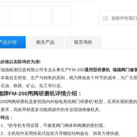
发邮件给我们：ru
产品介绍
相关产品
留言询价
品价格以实际询价为准!
瑞德检测仪器有限公司专业从事生产FM-200
通用型研磨机 瑞德阀门修
司本着自主研发、生产与销售的原则，竭力降低各个环节的成本，为广大
、石油、铁路、矿山、化工等行业。
德牌
FM-200闸阀研磨机
详情介绍：
M-200闸阀研磨机是参照国内外核电系统阀门研磨机*机型，应用长期积
复要求，高效率精度多功能易操作的专业现场维修机具。
要特点：
1、*的专机专用设置，可修复阀门阀体和阀瓣的密封面。
、主机组件采用快装式短矩方牙螺纹结构旋合、拆装方便快捷。