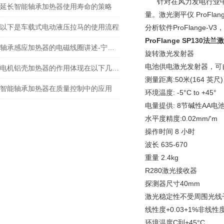
针对在风力发电行业中
延长智能轴承加热器使用寿命的策略
量。激光测平仪
ProFlan
以下是车载式电动液压拉马的使用流程
分析软件ProFlange-
ProFlange SP130
轴承感应加热器的电磁线圈讲述-宁波瑞德
旋转激光发射器
电池供电激光发射器，可
电机铝壳加热器的作用体现在以下几个方面
测量距离:50米(164 英尺)
智能轴承加热器在质量控制中的应用
环境温度: -5°C to +45°
电量提供: 8节碱性AA电
水平度精度:0.02mm/'m
操作时间 8 小时
波长 635-670
重量 2.4kg
R280激光接收器
探测器尺寸40mm
激光稳定性不受周围光线
线性度+0.03+1%非线性
环境温度C到+45°C