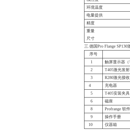
环境温度
电量提供
精度
重量
尺寸
三.德国Pro Flange S
序号
1
触屏显示器（
2
T405激光发
3
R280激光接
4
充电器
5
T405安装夹具
6
磁座
8
Profrange 软
9
操作手册
10
仪器箱