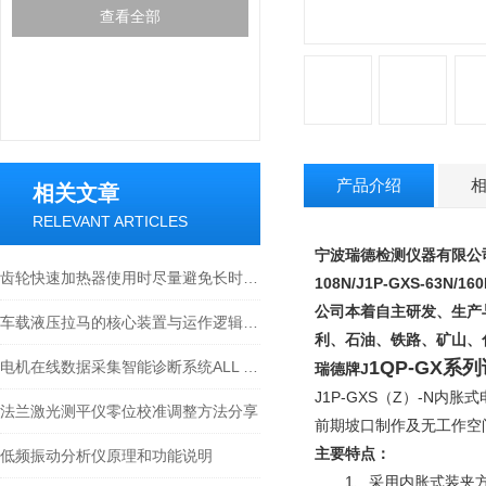
查看全部
产品介绍
相关文章
RELEVANT ARTICLES
宁波瑞德检测仪器有限公
齿轮快速加热器使用时尽量避免长时间连续运行
108N/
J1P-GXS-63N/160
公司本着自主研发、生产
车载液压拉马的核心装置与运作逻辑科普
利、石油、铁路、矿山
1QP-GX系
电机在线数据采集智能诊断系统ALL TEST PRO ONLINE-III 技术原理
瑞德牌
J
J1P-GXS（Z）-N
法兰激光测平仪零位校准调整方法分享
前期坡口制作及无工作空
主要特点：
低频振动分析仪原理和功能说明
1、采用内胀式装夹方