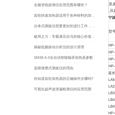
及
全频管线探测仪应用范围有哪些？
,
齿轮快速加热器适用于各种材料的加热处理
宁
分体式测振仪想要更好的进行工作，需要注意以下问题
型
破局之力：车载液压拉马的核心价值与应用图景
HP-
揭秘低频振动分析仪的设计原理
HP-
SM38-6.0全自动智能轴承加热器参数
HP
-
HP
-
选择便携式测振仪的理由
延
你知道齿轮加热器的正确操作步骤吗?
LA
LA
可视化超声波泄漏检测仪的应用范围
LB
LB
LB
HP