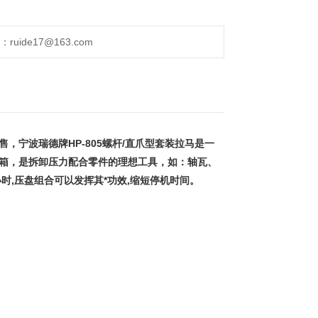
。
ide17@163.com
售，宁波瑞德牌HP-805螺杆/直爪型套装拉马是一
具箱，是拆卸压力配合零件的理想工具，如：轴瓦、
,压盘组合可以发挥其*功效,缩短停机时间。