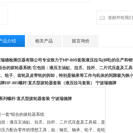
*功效,缩短停机时间
发邮件给我们：ru
产品介绍
相关产品
留言询价
瑞德检测仪器有限公司专业致力于HP-805套装液压拉马(8吨)的生产和销
*组合的拔轮器系统:它包括：液压主油缸、拉爪、拉杆、二片式压盘及工
承、轮子、齿轮及皮带轮的拆卸，特别是轴承等工作与机体的间隙极为狭小时
牌HP-805螺杆
/
直爪型拔轮器套装（液压拉马套装） 宁波瑞德牌
P系列螺杆
/
直爪型
拔轮器
套装 宁波瑞德牌
是一套*组合的拔轮器系统:
包括：液压主油缸、拉爪、拉杆、二片式压盘及工具箱，是
卸压力配合零件的理想工具，如：轴瓦、轴承、轮子、齿轮