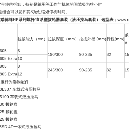
皮带轮的拆卸，特别是轴承等工作与机体的间隙极为狭小时
压盘组合可以发挥其*功效,缩短停机时间。
选型表
；
www.r
波瑞德牌HP系列螺杆
/
直爪型拔轮器套装（液压拉马套装）
号
爪
拉拔能力（ton）
拉拔深度（mm）
拉拔外径 (mm)
行程(mm)
A
605
6
190/300
90-235
82
15
605 Extra
10
805
8
245/300
90-235
82
15
805 Extra
12
长推杆为选购配件
50L337 车载式液压拉马
25100 车载式液压拉马
330 拨轮盘
425 拨轮盘
425 拨轮盘
-6SD 4T一体式液压拉马