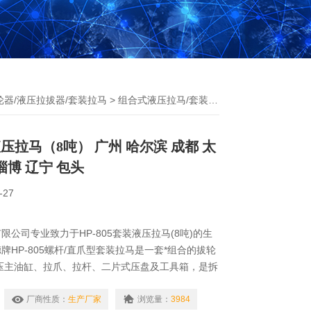
轮器/液压拉拔器/套装拉马
>
组合式液压拉马/套装拉马
> HP-805HP-
装液压拉马（8吨） 广州 哈尔滨 成都 太
淄博 辽宁 包头
-27
公司专业致力于HP-805套装液压拉马(8吨)的生
牌HP-805螺杆/直爪型套装拉马是一套*组合的拔轮
压主油缸、拉爪、拉杆、二片式压盘及工具箱，是拆
理想工具，如：轴瓦、轴承、轮子、齿轮及皮带轮的
工作与机体的间隙极为狭小时,压盘组合可以发挥其
厂商性质：
生产厂家
浏览量：
3984