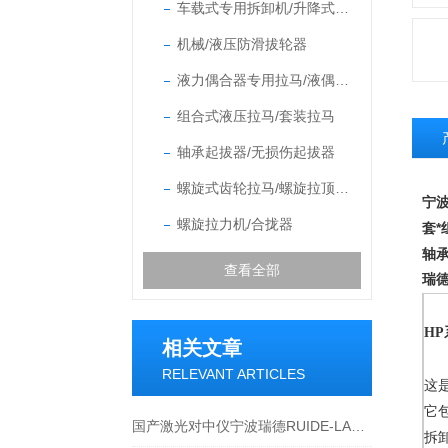
车载式专用拆卸机/升降式特型拉顶机/电动升降凸轮拆卸机/专用车载拉马
机械/液压防滑拔轮器
液力偶合器专用拉马/液偶拆卸专用工具/液偶起拔装置
组合式液压拉马/套装拉马
轴承起拔器/无损伤起拔器
螺旋式齿轮拉马/螺旋拉顶多用机/螺旋三爪拉马
宁波
螺旋拉力机/合拢器
套
轴
查看全部
瑞德
H
相关文章
RELEVANT ARTICLES
这
它
国产激光对中仪宁波瑞德RUIDE-LASER05产品资料操作原理介绍
拆